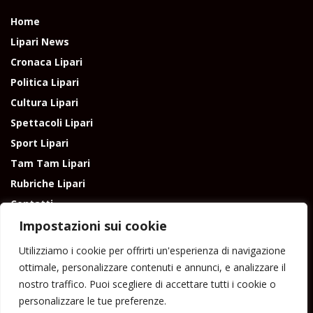
Home
Lipari News
Cronaca Lipari
Politica Lipari
Cultura Lipari
Spettacoli Lipari
Sport Lipari
Tam Tam Lipari
Rubriche Lipari
Contatti
Impostazioni sui cookie
Utilizziamo i cookie per offrirti un'esperienza di navigazione
ottimale, personalizzare contenuti e annunci, e analizzare il
nostro traffico. Puoi scegliere di accettare tutti i cookie o
Direttore responsabile: Peppe Paino - Eolmedia, via Zinzolo, 20 - 980555 -
personalizzare le tue preferenze.
Lipari (Me) - Tel. 3924544698 e-mail: giornaledilipari@gmail.com -