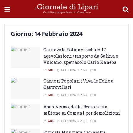
Giorno:
14 Febbraio 2024
Carnevale Eoliano : sabato 17
agevolazioni trasporto da Salina e
Vulcano, spettacolo Carlo Kaneba
BY
GDL
14 FEBBRAIO 2024
0
Cantori Popolari : Viva le Eolie a
Castrovillari
BY
GDL
14 FEBBRAIO 2024
0
Abusivismo, dalla Regione un
milione ai Comuni per demolizioni
BY
GDL
14 FEBBRAIO 2024
0
E’ morta Nunziata Cannistra’