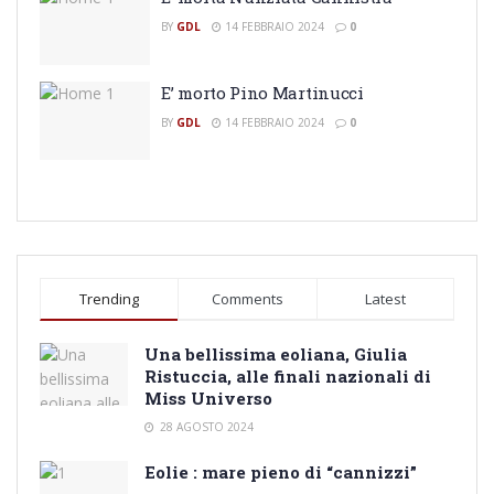
BY
GDL
14 FEBBRAIO 2024
0
E’ morto Pino Martinucci
BY
GDL
14 FEBBRAIO 2024
0
Trending
Comments
Latest
Una bellissima eoliana, Giulia
Ristuccia, alle finali nazionali di
Miss Universo
28 AGOSTO 2024
Eolie : mare pieno di “cannizzi”