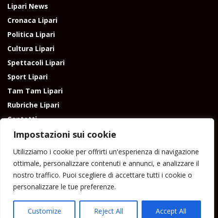
Lipari News
Cronaca Lipari
Politica Lipari
Cultura Lipari
Spettacoli Lipari
Sport Lipari
Tam Tam Lipari
Rubriche Lipari
Contatti
Impostazioni sui cookie
Utilizziamo i cookie per offrirti un'esperienza di navigazione
ottimale, personalizzare contenuti e annunci, e analizzare il
nostro traffico. Puoi scegliere di accettare tutti i cookie o
Direttore responsabile: Peppe Paino - Eolmedia, via Zinzolo, 20 - 980555 -
personalizzare le tue preferenze.
Lipari (Me) - Tel. 3924544698 e-mail: giornaledilipari@gmail.com -
peppepaino1@gmail.com Testata registrata al Tribunale di Barcellona
P.G.
Customize
Reject All
Accept All