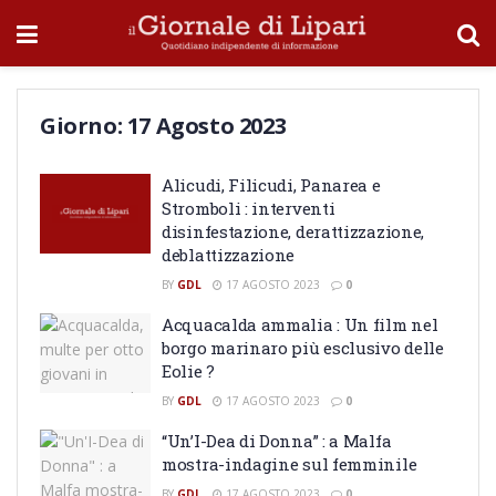
Giorno:
17 Agosto 2023
Alicudi, Filicudi, Panarea e
Stromboli : interventi
disinfestazione, derattizzazione,
deblattizzazione
BY
GDL
17 AGOSTO 2023
0
Acquacalda ammalia : Un film nel
borgo marinaro più esclusivo delle
Eolie ?
BY
GDL
17 AGOSTO 2023
0
“Un’I-Dea di Donna” : a Malfa
mostra-indagine sul femminile
BY
GDL
17 AGOSTO 2023
0