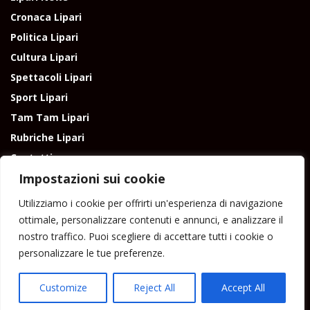
Cronaca Lipari
Politica Lipari
Cultura Lipari
Spettacoli Lipari
Sport Lipari
Tam Tam Lipari
Rubriche Lipari
Contatti
Impostazioni sui cookie
Utilizziamo i cookie per offrirti un'esperienza di navigazione
ottimale, personalizzare contenuti e annunci, e analizzare il
nostro traffico. Puoi scegliere di accettare tutti i cookie o
Direttore responsabile: Peppe Paino - Eolmedia, via Zinzolo, 20 - 980555 -
personalizzare le tue preferenze.
Lipari (Me) - Tel. 3924544698 e-mail: giornaledilipari@gmail.com -
peppepaino1@gmail.com Testata registrata al Tribunale di Barcellona
P.G.
Customize
Reject All
Accept All