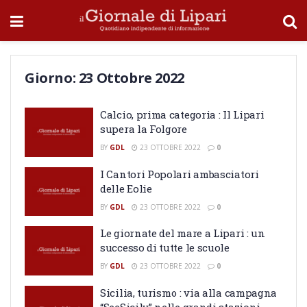
Giorno:
23 Ottobre 2022
Calcio, prima categoria : Il Lipari
supera la Folgore
BY
GDL
23 OTTOBRE 2022
0
I Cantori Popolari ambasciatori
delle Eolie
BY
GDL
23 OTTOBRE 2022
0
Le giornate del mare a Lipari : un
successo di tutte le scuole
BY
GDL
23 OTTOBRE 2022
0
Sicilia, turismo : via alla campagna
“SeeSicily” nelle grandi stazioni