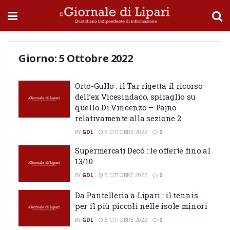
Giorno:
5 Ottobre 2022
Orto-Gullo : il Tar rigetta il ricorso
dell’ex Vicesindaco, spiraglio su
quello Di Vincenzo – Pajno
relativamente alla sezione 2
BY
GDL
5 OTTOBRE 2022
0
Supermercati Decò : le offerte fino al
13/10
BY
GDL
5 OTTOBRE 2022
0
Da Pantelleria a Lipari : il tennis
per il più piccoli nelle isole minori
BY
GDL
5 OTTOBRE 2022
0