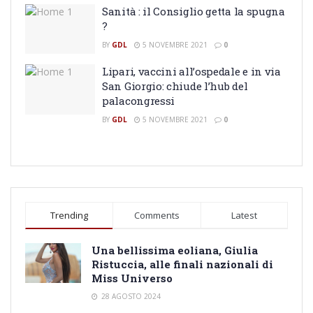
Sanità : il Consiglio getta la spugna
?
BY
GDL
5 NOVEMBRE 2021
0
Lipari, vaccini all’ospedale e in via
San Giorgio: chiude l’hub del
palacongressi
BY
GDL
5 NOVEMBRE 2021
0
Trending
Comments
Latest
Una bellissima eoliana, Giulia
Ristuccia, alle finali nazionali di
Miss Universo
28 AGOSTO 2024