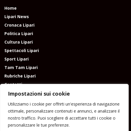
Home
Lipari News
Cronaca Lipari
Politica Lipari
Cultura Lipari
Spettacoli Lipari
Sport Lipari
Tam Tam Lipari
Rubriche Lipari
Contatti
Impostazioni sui cookie
Utilizziamo i cookie per offrirti un'esperienza di navigazione
ottimale, personalizzare contenuti e annunci, e analizzare il
nostro traffico. Puoi scegliere di accettare tutti i cookie o
Direttore responsabile: Peppe Paino - Eolmedia, via Zinzolo, 20 - 980555 -
personalizzare le tue preferenze.
Lipari (Me) - Tel. 3924544698 e-mail: giornaledilipari@gmail.com -