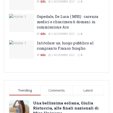
BY
GDL
2 NOVEMBRE 2021
0
Ospedale, De Luca ( M5S) : carenza
medici e chiarimenti domani in
commissione Ars
BY
GDL
2 NOVEMBRE 2021
0
Intitolare un luogo pubblico al
compianto Franco Scoglio
BY
GDL
2 NOVEMBRE 2021
0
Trending
Comments
Latest
Una bellissima eoliana, Giulia
Ristuccia, alle finali nazionali di
Miss Universo