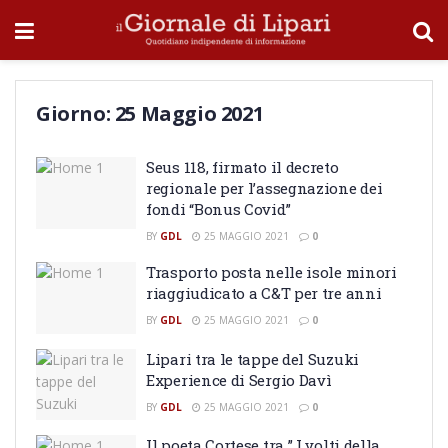
Giorno:
25 Maggio 2021
Seus 118, firmato il decreto
regionale per l’assegnazione dei
fondi “Bonus Covid”
BY
GDL
25 MAGGIO 2021
0
Trasporto posta nelle isole minori
riaggiudicato a C&T per tre anni
BY
GDL
25 MAGGIO 2021
0
Lipari tra le tappe del Suzuki
Experience di Sergio Davì
BY
GDL
25 MAGGIO 2021
0
Il poeta Cortese tra ” I volti della