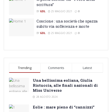
scrittura”
BY
GDL
25 MAGGIO 2021
0
Coscione : una società che spazza
subito via sofferenza e morte
BY
GDL
25 MAGGIO 2021
0
Trending
Comments
Latest
Una bellissima eoliana, Giulia
Ristuccia, alle finali nazionali di
Miss Universo
28 AGOSTO 2024
Eolie : mare pieno di “cannizzi”