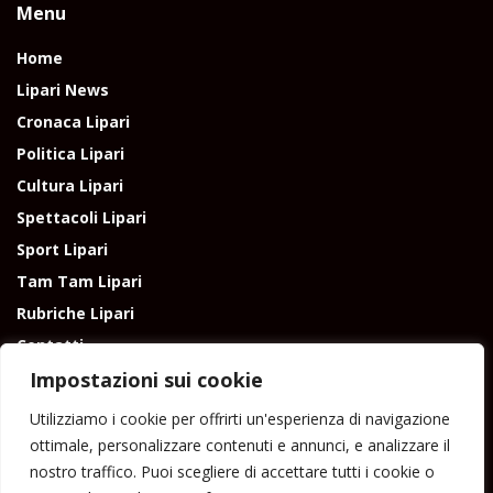
Menu
Home
Lipari News
Cronaca Lipari
Politica Lipari
Cultura Lipari
Spettacoli Lipari
Sport Lipari
Tam Tam Lipari
Rubriche Lipari
Contatti
Impostazioni sui cookie
Utilizziamo i cookie per offrirti un'esperienza di navigazione
ottimale, personalizzare contenuti e annunci, e analizzare il
nostro traffico. Puoi scegliere di accettare tutti i cookie o
Direttore responsabile: Peppe Paino - Eolmedia, via Zinzolo, 20 - 980555 -