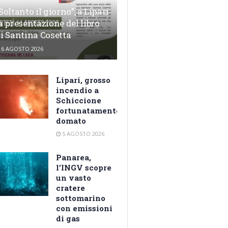
Soltanto il giorno”, a Lipari
a presentazione del libro
i Santina Cosetta
6 AGOSTO 2026
Lipari, grosso
incendio a
Schiccione
fortunatamente
domato
5 AGOSTO 2026
Panarea,
l’INGV scopre
un vasto
cratere
sottomarino
con emissioni
di gas