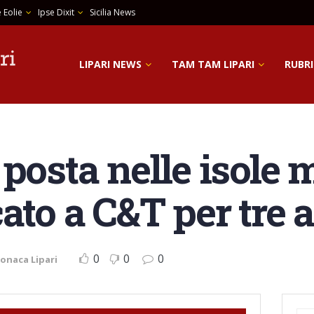
 Eolie
Ipse Dixit
Sicilia News
LIPARI NEWS
TAM TAM LIPARI
RUBRI
posta nelle isole 
ato a C&T per tre 
0
0
0
onaca Lipari