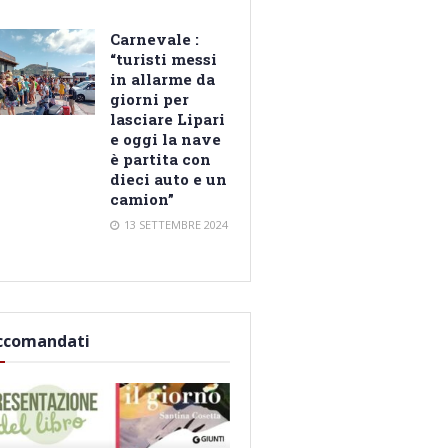
Carnevale :
“turisti messi
in allarme da
giorni per
lasciare Lipari
e oggi la nave
è partita con
dieci auto e un
camion”
13 SETTEMBRE 2024
ccomandati