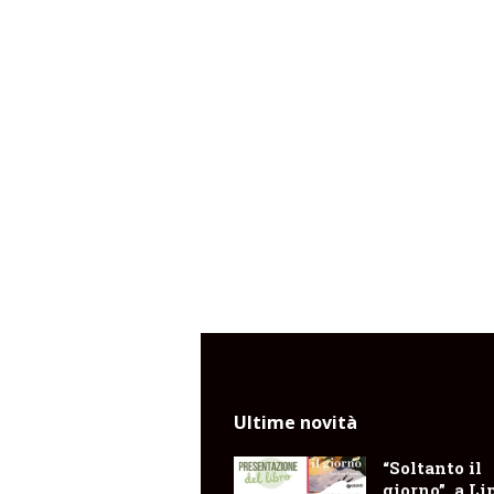
Ultime novità
“Soltanto il
giorno”, a Li