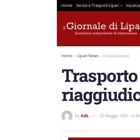
Home
Servizi e Trasporti Lipari
Vacanze
Home
Lipari News
Cronaca Lipari
Trasporto 
riaggiudic
by
GdL
25 Maggio 2021
in
Cr