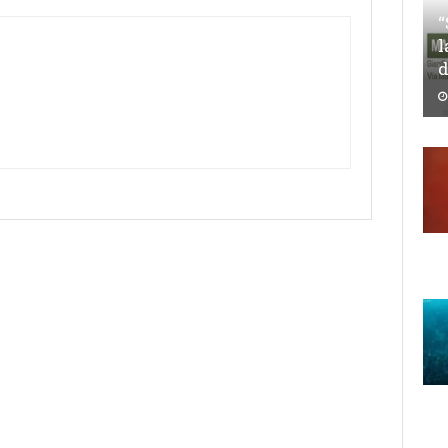
“
l
d