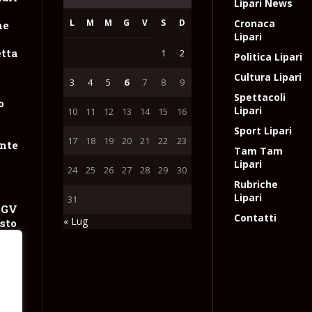
Lipari News
L
M
M
G
V
S
D
Cronaca
ne
Lipari
tta
1
2
Politica Lipari
Cultura Lipari
3
4
5
6
7
8
9
Spettacoli
o
Lipari
10
11
12
13
14
15
16
Sport Lipari
17
18
19
20
21
22
23
nte
Tam Tam
Lipari
24
25
26
27
28
29
30
Rubriche
Lipari
31
NGV
Contatti
« Lug
sto
 con
 gas
e
l