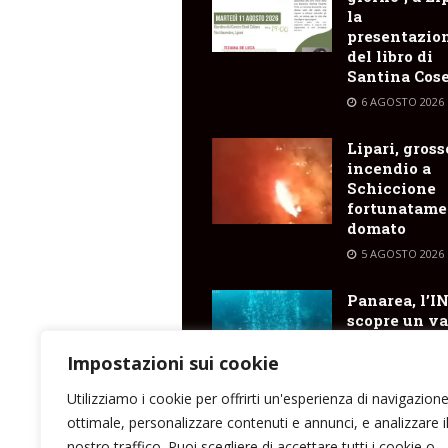
la
presentazio
del libro di
Santina Cose
6 AGOSTO 2026
Lipari, gross
incendio a
Schiccione
fortunatame
domato
5 AGOSTO 2026
Panarea, l’I
scopre un va
cratere
sottomarino
Impostazioni sui cookie
emissioni di
Utilizziamo i cookie per offrirti un'esperienza di navigazion
5 AGOSTO 2026
ottimale, personalizzare contenuti e annunci, e analizzare i
nostro traffico. Puoi scegliere di accettare tutti i cookie o