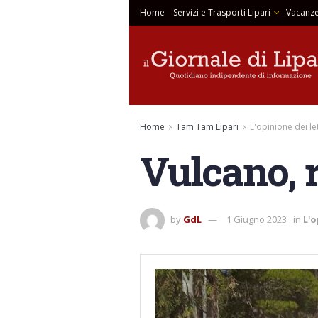
Home
Servizi e Trasporti Lipari
Vacanze
Home
Tam Tam Lipari
L'opinione dei le
Vulcano, ri
by
GdL
1 Giugno 2023
in
L'o