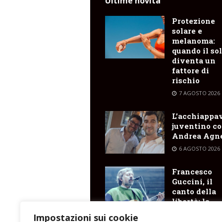
Ultime novità
Protezione
solare e
melanoma:
quando il so
diventa un
fattore di
rischio
7 AGOSTO 2026
L’acchiappa
juventino c
Andrea Agne
6 AGOSTO 2026
Francesco
Guccini, il
canto della
libertà: la
Sicilia gene
Impostazioni sui cookie
e il filo della