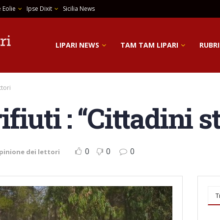
 Eolie
Ipse Dixit
Sicilia News
LIPARI NEWS
TAM TAM LIPARI
RUBRI
ttori
fiuti : “Cittadini 
0
0
0
pinione dei lettori
T