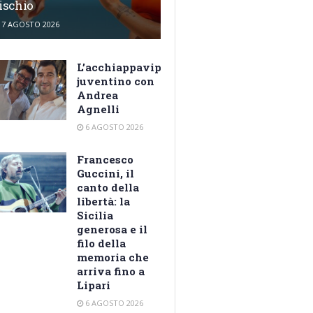
ischio
7 AGOSTO 2026
L’acchiappavip
juventino con
Andrea
Agnelli
6 AGOSTO 2026
Francesco
Guccini, il
canto della
libertà: la
Sicilia
generosa e il
filo della
memoria che
arriva fino a
Lipari
6 AGOSTO 2026