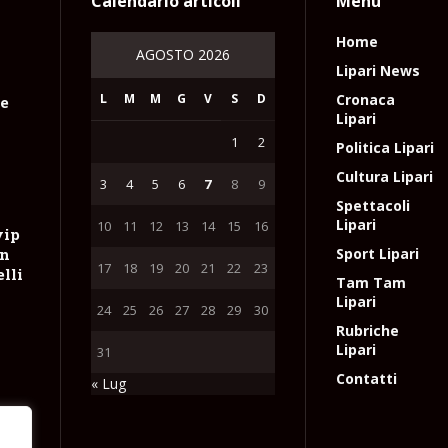
Calendario articoli
Menu
Home
AGOSTO 2026
Lipari News
L
M
M
G
V
S
D
Cronaca
le
Lipari
1
2
Politica Lipari
Cultura Lipari
3
4
5
6
7
8
9
Spettacoli
Lipari
10
11
12
13
14
15
16
vip
on
Sport Lipari
17
18
19
20
21
22
23
lli
Tam Tam
Lipari
24
25
26
27
28
29
30
Rubriche
Lipari
31
Contatti
« Lug
rosa