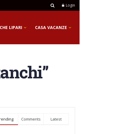
Login
CHE LIPARI
CASA VACANZE
stanchi”
rending
Comments
Latest