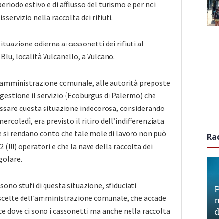
 periodo estivo e di afflusso del turismo e per noi
isservizio nella raccolta dei rifiuti.
situazione odierna ai cassonetti dei rifiuti al
lu, località Vulcanello, a Vulcano.
l’amministrazione comunale, alle autorità preposte
n gestione il servizio (Ecoburgus di Palermo) che
essare questa situazione indecorosa, considerando
mercoledì, era previsto il ritiro dell’indifferenziata
 si rendano conto che tale mole di lavoro non può
Ra
2 (!!!) operatori e che la nave della raccolta dei
egolare.
 sono stufi di questa situazione, sfiduciati
P
 scelte dell’amministrazione comunale, che accade
m
ce dove ci sono i cassonetti ma anche nella raccolta
d