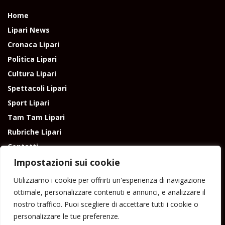
Home
Lipari News
Cronaca Lipari
Politica Lipari
Cultura Lipari
Spettacoli Lipari
Sport Lipari
Tam Tam Lipari
Rubriche Lipari
Contatti
Impostazioni sui cookie
Utilizziamo i cookie per offrirti un'esperienza di navigazione
ottimale, personalizzare contenuti e annunci, e analizzare il
nostro traffico. Puoi scegliere di accettare tutti i cookie o
Direttore responsabile: Peppe Paino - Eolmedia, via Zinzolo, 20 - 980555 -
personalizzare le tue preferenze.
Lipari (Me) - Tel. 3924544698 e-mail: giornaledilipari@gmail.com -