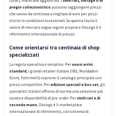
curati, materiale aggiuntivo. I
vinili rari, vintage o di
pregio collezionistico
possono raggiungere prezzi
che vanno da centinaia a migliaia di euro per pezzi
storici in condizioni eccezionali. Su questa fascia il
valore di mercato segue regole proprie e Discogs è il
riferimento internazionale di prezzo.
Come orientarsi tra centinaia di shop
specializzati
La regola operativa è semplice. Per
nuovi arrivi
standard
, i grandi retailer italiani (IBS, Mondadori
Store, Feltrinelli) coprono il catalogo principale con
prezzi competitivi. Per
edizioni speciali e box set
, gli
specialisti italiani offrono di norma una selezione più
curata e disponibilità di pre-order. Per
vinili rari e di
seconda mano
, Discogs è il marketplace
internazionale di riferimento, con sistema di