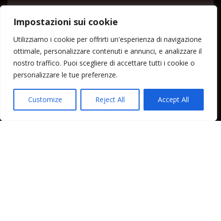
« Lug
Impostazioni sui cookie
Menu
Utilizziamo i cookie per offrirti un'esperienza di navigazione
ottimale, personalizzare contenuti e annunci, e analizzare il
Home
nostro traffico. Puoi scegliere di accettare tutti i cookie o
Lipari News
personalizzare le tue preferenze.
Cronaca Lipari
Politica Lipari
Customize
Reject All
Accept All
Cultura Lipari
Spettacoli Lipari
Sport Lipari
Tam Tam Lipari
Rubriche Lipari
Contatti