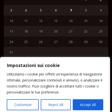
3
4
5
6
7
8
9
10
11
12
13
14
15
16
17
18
19
20
21
22
23
24
25
26
27
28
29
30
31
« Lug
Impostazioni sui cookie
Menu
Utilizziamo i cookie per offrirti un'esperienza di navigazione
ottimale, personalizzare contenuti e annunci, e analizzare il
Home
nostro traffico. Puoi scegliere di accettare tutti i cookie o
Lipari News
personalizzare le tue preferenze.
Cronaca Lipari
Politica Lipari
Customize
Reject All
Accept All
Cultura Lipari