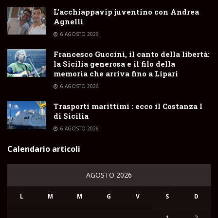
L’acchiappavip juventino con Andrea
Agnelli
6 AGOSTO 2026
Francesco Guccini, il canto della libertà:
la Sicilia generosa e il filo della
memoria che arriva fino a Lipari
6 AGOSTO 2026
Trasporti marittimi : ecco il Costanza I
di Sicilia
6 AGOSTO 2026
Calendario articoli
AGOSTO 2026
L
M
M
G
V
S
D
1
2