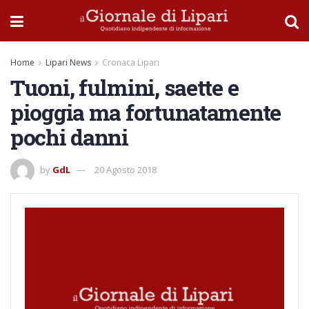
Home
Lipari News
Cronaca Lipari
Tuoni, fulmini, saette e
pioggia ma fortunatamente
pochi danni
by
GdL
20 Agosto 2018