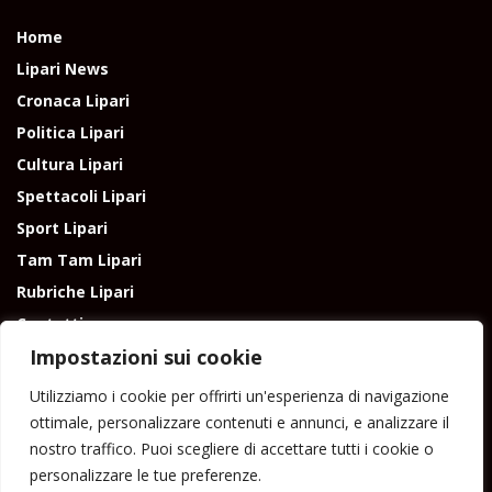
Home
Lipari News
Cronaca Lipari
Politica Lipari
Cultura Lipari
Spettacoli Lipari
Sport Lipari
Tam Tam Lipari
Rubriche Lipari
Contatti
Impostazioni sui cookie
Utilizziamo i cookie per offrirti un'esperienza di navigazione
ottimale, personalizzare contenuti e annunci, e analizzare il
nostro traffico. Puoi scegliere di accettare tutti i cookie o
Direttore responsabile: Peppe Paino - Eolmedia, via Zinzolo, 20 - 980555 -
personalizzare le tue preferenze.
Lipari (Me) - Tel. 3924544698 e-mail: giornaledilipari@gmail.com -