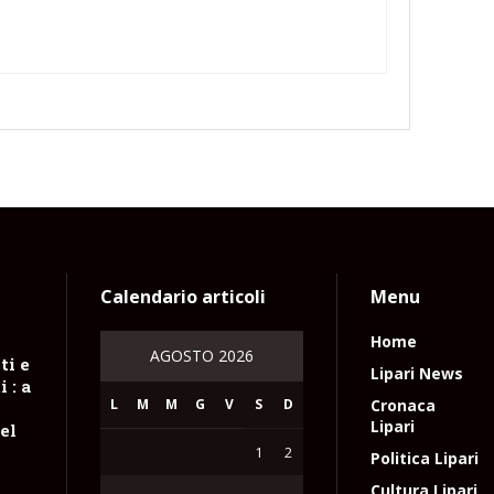
Calendario articoli
Menu
Home
AGOSTO 2026
ti e
Lipari News
 : a
L
M
M
G
V
S
D
Cronaca
Lipari
el
1
2
Politica Lipari
Cultura Lipari