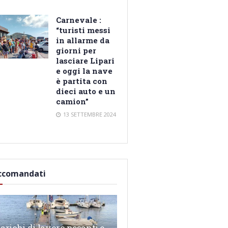
Carnevale :
“turisti messi
in allarme da
giorni per
lasciare Lipari
e oggi la nave
è partita con
dieci auto e un
camion”
13 SETTEMBRE 2024
ccomandati
arichi di lavoro pesanti e