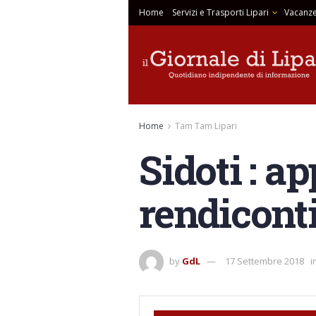
Home
Servizi e Trasporti Lipari
Vacanze
Home
Tam Tam Lipari
Sidoti : a
rendiconti
by
GdL
17 Settembre 2018
i