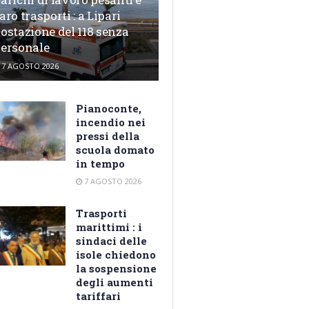
aro trasporti : a Lipari
ostazione del 118 senza
ersonale
7 AGOSTO 2026
Pianoconte,
incendio nei
pressi della
scuola domato
in tempo
7 AGOSTO 2026
Trasporti
marittimi : i
sindaci delle
isole chiedono
la sospensione
degli aumenti
tariffari