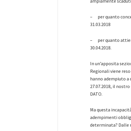
ampiamente scaduti
– per quanto concern
31.03.2018
– per quanto attiene
30.04.2018.
In un’apposita sezio
Regionali viene reso
hanno adempiuto a q
27.07.2018, il nos
DATO.
Ma questa incapacità 
adempimenti obbligato
determinata? Dalle r