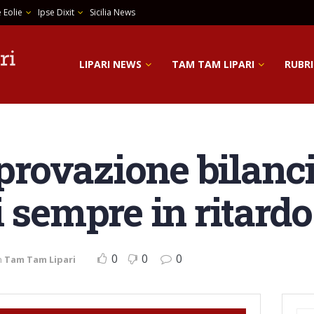
 Eolie
Ipse Dixit
Sicilia News
LIPARI NEWS
TAM TAM LIPARI
RUBRI
pprovazione bilanci
 sempre in ritardo
0
0
0
n
Tam Tam Lipari