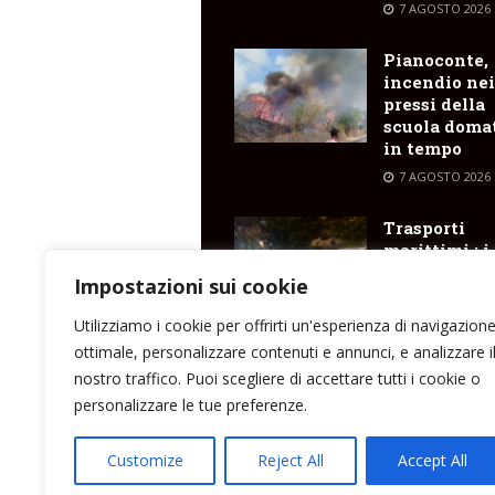
7 AGOSTO 2026
Pianoconte,
incendio nei
pressi della
scuola doma
in tempo
7 AGOSTO 2026
Trasporti
marittimi : i
sindaci dell
Impostazioni sui cookie
isole chiedo
la sospensio
Utilizziamo i cookie per offrirti un'esperienza di navigazion
degli aumen
ottimale, personalizzare contenuti e annunci, e analizzare i
tariffari
nostro traffico. Puoi scegliere di accettare tutti i cookie o
7 AGOSTO 2026
personalizzare le tue preferenze.
Customize
Reject All
Accept All