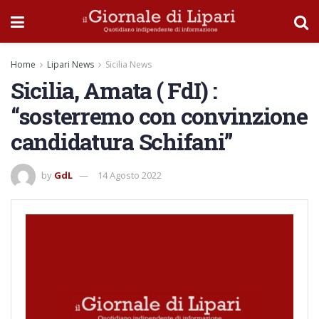
Home
Lipari News
Sicilia News
Sicilia, Amata ( FdI) :
“sosterremo con convinzione
candidatura Schifani”
by
GdL
14 Agosto 2022