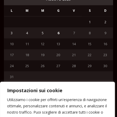
L
M
M
G
V
S
D
1
2
3
4
5
6
7
8
9
10
11
12
13
14
15
16
17
18
19
20
21
22
23
24
25
26
27
28
29
30
31
« Lug
Impostazioni sui cookie
Menu
Utilizziamo i cookie per offrirti un'esperienza di navigazione
ottimale, personalizzare contenuti e annunci, e analizzare il
Home
nostro traffico. Puoi scegliere di accettare tutti i cookie o
Lipari News