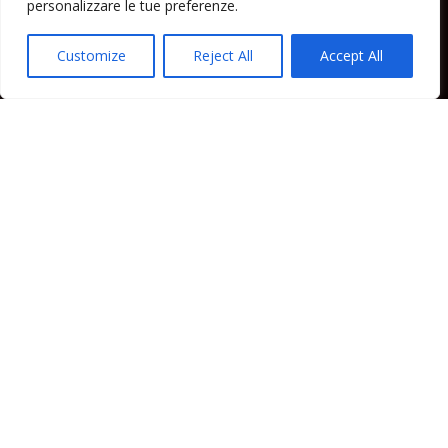
personalizzare le tue preferenze.
Cronaca Lipari
Politica Lipari
Customize
Reject All
Accept All
Cultura Lipari
Spettacoli Lipari
Sport Lipari
Tam Tam Lipari
Rubriche Lipari
Contatti
Direttore responsabile: Peppe Paino - Eolmedia, via Zinzolo, 20 - 980555 -
Lipari (Me) - Tel. 3924544698 e-mail: giornaledilipari@gmail.com -
peppepaino1@gmail.com Testata registrata al Tribunale di Barcellona
P.G.