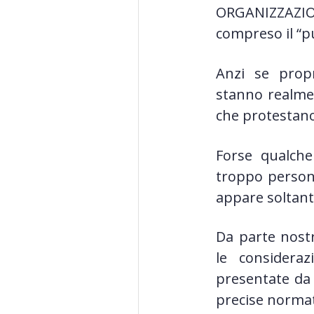
ORGANIZZAZ
compreso il “p
Anzi se prop
stanno realmen
che protestano
Forse qualch
troppo persona
appare soltant
Da parte nost
le considera
presentate da
precise normati