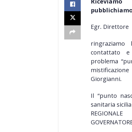
Riceviamo
pubblichiamo
Egr. Direttore
ringraziamo 
contattato e
problema “pun
mistificazio
Giorgianni.
Il “punto nas
sanitaria sic
REGIONALE
GOVERNATORE