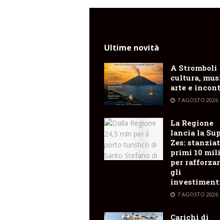
Ultime novità
A Stromboli
cultura, mus
arte e incont
7 AGOSTO 2026
La Regione
lancia la Su
Zes: stanziat
primi 10 mil
per rafforza
gli
investiment
7 AGOSTO 2026
Carichi di