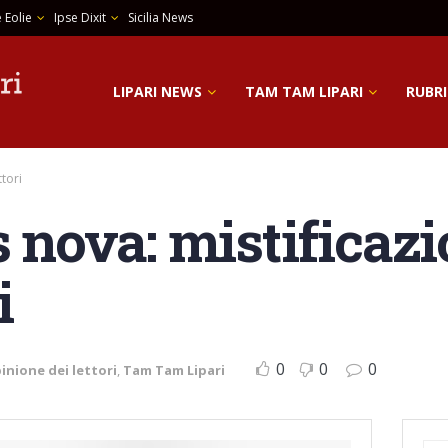
 Eolie
Ipse Dixit
Sicilia News
LIPARI NEWS
TAM TAM LIPARI
RUBRI
ttori
s nova: mistificaz
i
0
0
0
inione dei lettori
,
Tam Tam Lipari