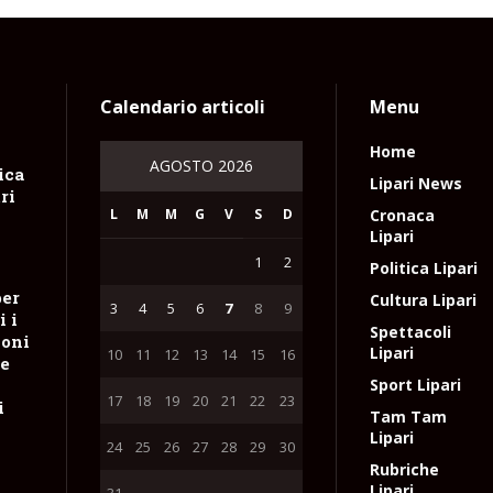
Calendario articoli
Menu
Home
AGOSTO 2026
ica
Lipari News
ri
L
M
M
G
V
S
D
Cronaca
Lipari
1
2
Politica Lipari
per
Cultura Lipari
3
4
5
6
7
8
9
i i
Spettacoli
ioni
Lipari
10
11
12
13
14
15
16
re
Sport Lipari
17
18
19
20
21
22
23
i
Tam Tam
Lipari
24
25
26
27
28
29
30
Rubriche
Lipari