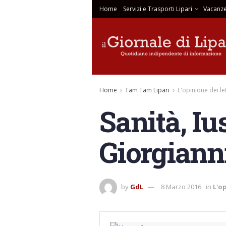
Home
Servizi e Trasporti Lipari
Vacanze
Home
Tam Tam Lipari
L'opinione dei le
Sanità, Iu
Giorgiann
by
GdL
8 Marzo 2016
in
L'op