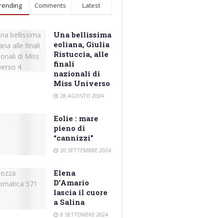
rending
Comments
Latest
Una bellissima
eoliana, Giulia
Ristuccia, alle
finali
nazionali di
Miss Universo
28 AGOSTO 2024
Eolie : mare
pieno di
“cannizzi”
20 SETTEMBRE 2024
Elena
D’Amario
lascia il cuore
a Salina
8 SETTEMBRE 2024