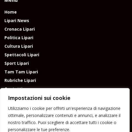
Home
Lipari News
Cronaca Lipari
Politica Lipari
Cultura Lipari
Spettacoli Lipari
Sport Lipari
Tam Tam Lipari
Rubriche Lipari
Contatti
Impostazioni sui cookie
Utilizziamo i cookie per offrirti un'esperienza di navigazione
ottimale, personalizzare contenuti e annunci, e analizzare il
nostro traffico. Puoi scegliere di accettare tutti i cookie o
Direttore responsabile: Peppe Paino - Eolmedia, via Zinzolo, 20 - 980555 -
personalizzare le tue preferenze.
Lipari (Me) - Tel. 3924544698 e-mail: giornaledilipari@gmail.com -