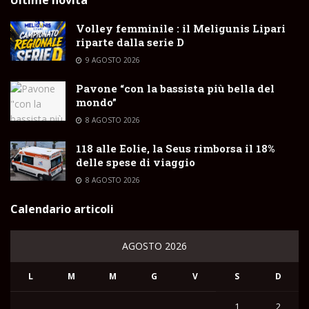
Volley femminile : il Meligunis Lipari
riparte dalla serie D
9 AGOSTO 2026
Pavone “con la bassista più bella del
mondo”
8 AGOSTO 2026
118 alle Eolie, la Seus rimborsa il 18%
delle spese di viaggio
8 AGOSTO 2026
Calendario articoli
AGOSTO 2026
L
M
M
G
V
S
D
1
2