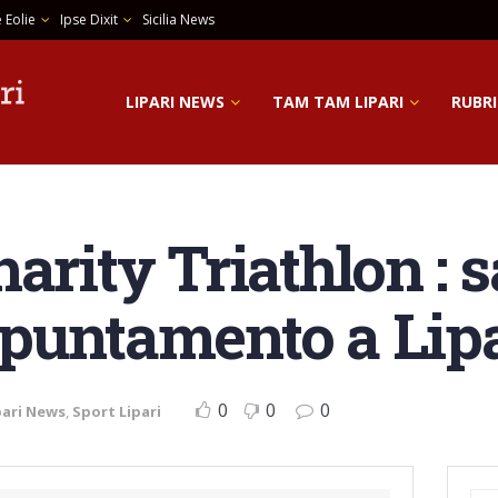
 Eolie
Ipse Dixit
Sicilia News
LIPARI NEWS
TAM TAM LIPARI
RUBRI
arity Triathlon : 
puntamento a Lipa
0
0
0
pari News
,
Sport Lipari