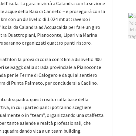
ll’isola. La gara inizierà a Calandra con la sezione
le acque della Baia di Canneto – e proseguirà con la
5 km con un dislivello di 1.024 mt attraverso i
’isola: da Calandra ad Acquacalda per fare un giro
 tra Quattropiani, Pianoconte, Lipari via Marina
e saranno organizzati quattro punti ristoro.
iathlon la prova di corsa con 8 km a dislivello 400
ri selvaggi: dalla strada provinciale a Pianoconte
ada per le Terme di Calogero e da qui al sentiero
erra di Punta Palmeto, per concludersi a Caolino.
ito di squadra: questi i valori alla base della
iva, in cui i partecipanti potranno scegliere
dualmente o in “team”, organizzando una staffetta.
er tante aziende e realtà professionali, che
in squadra dando vita a un team building.