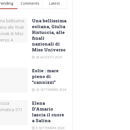
rending
Comments
Latest
Una bellissima
eoliana, Giulia
Ristuccia, alle
finali
nazionali di
Miss Universo
28 AGOSTO 2024
Eolie : mare
pieno di
“cannizzi”
20 SETTEMBRE 2024
Elena
D’Amario
lascia il cuore
a Salina
8 SETTEMBRE 2024