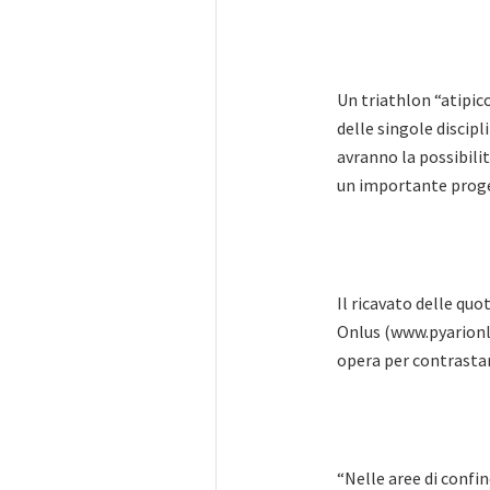
Un triathlon “atipico
delle singole discipl
avranno la possibilit
un importante proge
Il ricavato delle quot
Onlus (www.pyarionlu
opera per contrastare
“Nelle aree di confi