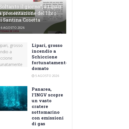
Soltanto il giorno”, a Lipari
a presentazione del libro
i Santina Cosetta
6 AGOSTO 2026
Lipari, grosso
incendio a
Schiccione
fortunatamente
domato
5 AGOSTO 2026
Panarea,
l’INGV scopre
un vasto
cratere
sottomarino
con emissioni
di gas