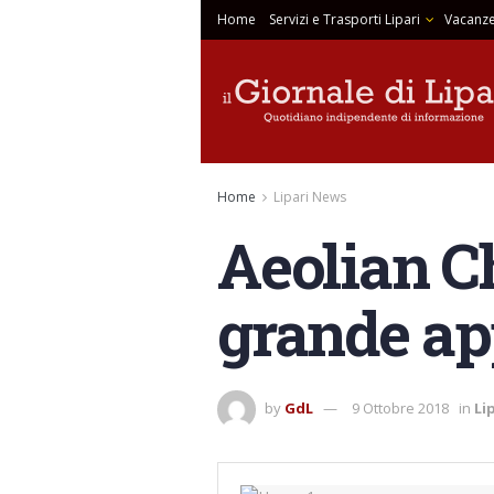
Home
Servizi e Trasporti Lipari
Vacanze
Home
Lipari News
Aeolian Ch
grande ap
by
GdL
9 Ottobre 2018
in
Li