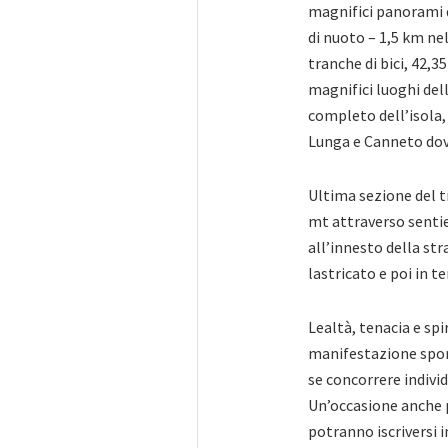
magnifici panorami de
di nuoto – 1,5 km nel
tranche di bici, 42,3
magnifici luoghi dell
completo dell’isola,
Lunga e Canneto dov
Ultima sezione del tr
mt attraverso sentie
all’innesto della str
lastricato e poi in t
Lealtà, tenacia e spir
manifestazione sport
se concorrere indivi
Un’occasione anche p
potranno iscriversi 