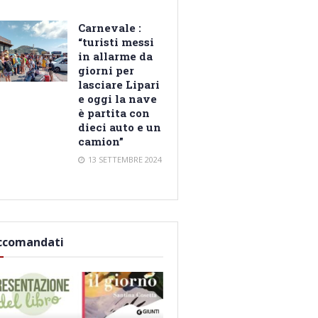
Carnevale :
“turisti messi
in allarme da
giorni per
lasciare Lipari
e oggi la nave
è partita con
dieci auto e un
camion”
13 SETTEMBRE 2024
ccomandati