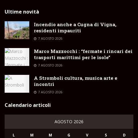
Ultime novità
Incendio anche a Cugna di Vigna,
residenti impauriti
7 AGOSTO 2026
Marco Mazzocchi : “fermate i rincari dei
trasporti marittimi per le isole”
7 AGOSTO 2026
A Stromboli cultura, musica arte e
incontri
7 AGOSTO 2026
Calendario articoli
AGOSTO 2026
L
M
M
G
V
S
D