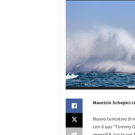
Maurizio Schepici ci
Nuovo tentativo di r
con il suo “Tommy O
venerdì 9, tra le ore