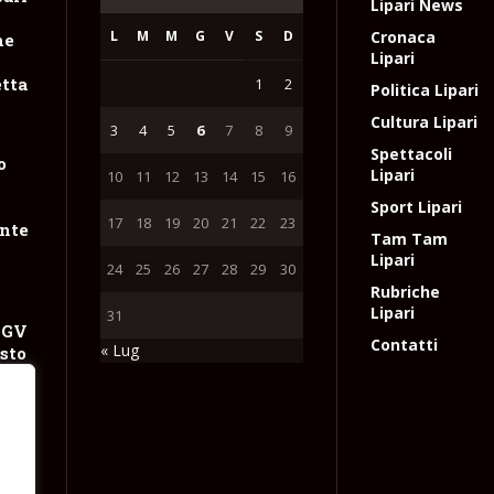
Lipari News
L
M
M
G
V
S
D
Cronaca
ne
Lipari
tta
1
2
Politica Lipari
Cultura Lipari
3
4
5
6
7
8
9
Spettacoli
o
Lipari
10
11
12
13
14
15
16
Sport Lipari
17
18
19
20
21
22
23
nte
Tam Tam
Lipari
24
25
26
27
28
29
30
Rubriche
Lipari
31
NGV
Contatti
« Lug
sto
 con
 gas
e
l