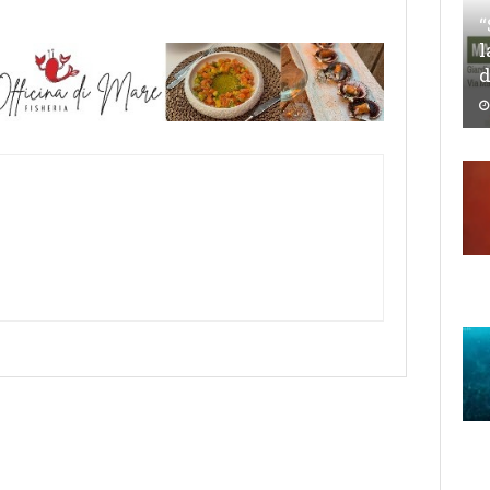
“
l
d