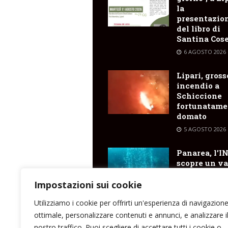
la
presentazio
del libro di
Santina Cose
6 AGOSTO 2026
Lipari, gross
incendio a
Schiccione
fortunatame
domato
5 AGOSTO 2026
Panarea, l’I
scopre un va
cratere
sottomarino
Impostazioni sui cookie
emissioni di
Utilizziamo i cookie per offrirti un'esperienza di navigazion
5 AGOSTO 2026
ottimale, personalizzare contenuti e annunci, e analizzare i
nostro traffico. Puoi scegliere di accettare tutti i cookie o