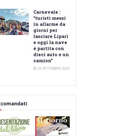
Carnevale :
“turisti messi
in allarme da
giorni per
lasciare Lipari
e oggi la nave
è partita con
dieci auto e un
camion”
13 SETTEMBRE 2024
ccomandati