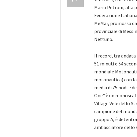
Mario Petroni, alla 
Federazione Italian
MeMar, promossa dal
provinciale di Messin
Nettuno.
Il record, tra andata
51 minuti e 54 secon
mondiale Motonautic
motonautica) con la 
media di 75 nodi e d
One” è un monoscafo
Village Vele dello St
campione del mondo 
gruppo A, è detentor
ambasciatore dello 