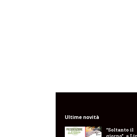
Ultime novità
“Soltanto il
giorno”, a Li