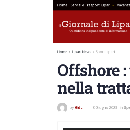
Home
Servizi e Trasporti Lipari
Vacanze
Home
Lipari News
Sport Lipari
Offshore :
nella tra
by
GdL
8 Giugno 2023
in
Spo