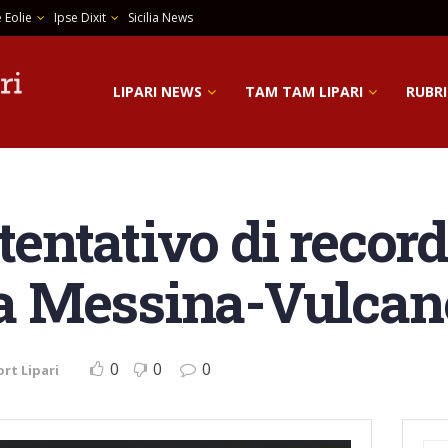
 Eolie
Ipse Dixit
Sicilia News
LIPARI NEWS
TAM TAM LIPARI
RUBRI
 tentativo di reco
tta Messina-Vulcan
0
0
0
rt Lipari