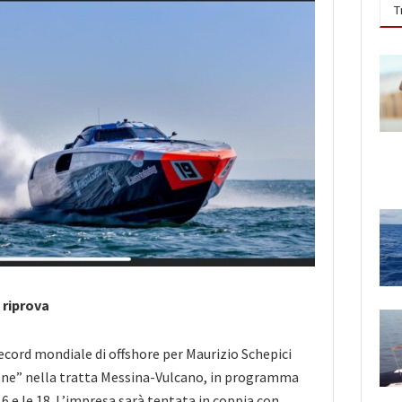
T
 riprova
ecord mondiale di offshore per Maurizio Schepici
ne” nella tratta Messina-Vulcano, in programma
 16 e le 18. L’impresa sarà tentata in coppia con