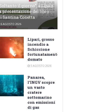
Soltanto il giorno”, a Lipari
a presentazione del libro
i Santina Cosetta
6 AGOSTO 2026
Lipari, grosso
incendio a
Schiccione
fortunatamente
domato
5 AGOSTO 2026
Panarea,
l’INGV scopre
un vasto
cratere
sottomarino
con emissioni
di gas