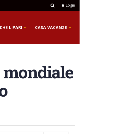
Login
CHE LIPARI
CASA VACANZE
rd mondiale
o