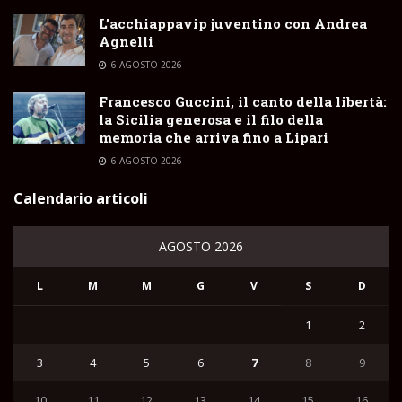
L’acchiappavip juventino con Andrea
Agnelli
6 AGOSTO 2026
Francesco Guccini, il canto della libertà:
la Sicilia generosa e il filo della
memoria che arriva fino a Lipari
6 AGOSTO 2026
Calendario articoli
AGOSTO 2026
L
M
M
G
V
S
D
1
2
3
4
5
6
7
8
9
10
11
12
13
14
15
16