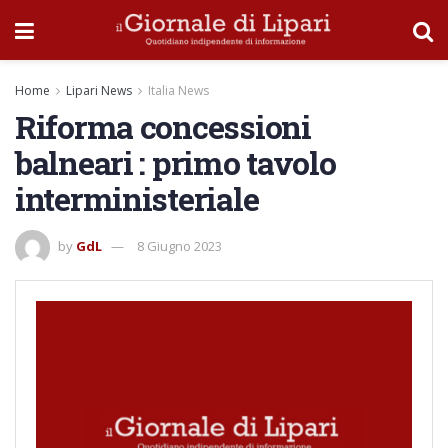
Home
Lipari News
Italia News
Riforma concessioni
balneari : primo tavolo
interministeriale
by
GdL
8 Giugno 2023