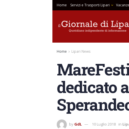
Home
Servizi e Trasporti Lipari
Vacanze
Home
Lipari News
MareFesti
dedicato al
Sperandeo
by
GdL
10 Luglio 2018
in
Lip