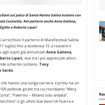
iciliani sul palco di Santa Marina Salina insieme con
azia Cucinotta.
Nel parterre anche Anna Galiena,
 Egitto e Roberto Lipari
i arricchisce il parterre di MareFestival Salina
11 luglio) fino a domenica 15: a ricevere il
e agli ospiti già annunciati
Anna Galiena,
berto Lipari,
due tra i più apprezzati attori
ande schermo siciliano,
Tony
a Sardo
.
i che hanno una lunga carriera: il primo ha un
 100 pellicole girate tra cui ricordiamo “Mery
Ra
corta”, “Palermo – Milano solo andata”,
ecchino” e gli ultimi due lavori di Ficarra e