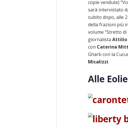
copie vendute) “V
sarà intervistato d
subito dopo, alle 2
della frazioni più i
volume “Stretto di
giornalista
Attili
con
Caterina Mit
Gharb con la Cucu
Micalizzi
.
Alle Eoli