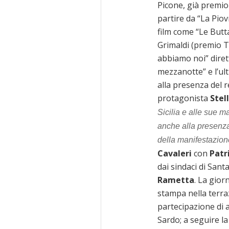
Picone, già premio
partire da “La Piov
film come “Le Butta
Grimaldi (premio T
abbiamo noi” diret
mezzanotte” e l’ul
alla presenza del 
protagonista
Stel
Sicilia e alle sue 
anche alla presenz
della manifestazio
Cavaleri
con
Patr
dai sindaci di San
Rametta
. La gio
stampa nella terraz
partecipazione di au
Sardo; a seguire la