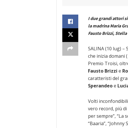
I due grandi attori s
la madrina Maria Gr
Fausto Brizzi, Stella
SALINA (10 lug) – S
che inizia domani (
Premio Troisi, oltr
Fausto Brizzi
e
Ro
caratteristi del gr
Sperandeo
e
Luci
Volti inconfondibil
vero record, più di
per sempre”, “La s
“Baaria”, “Johnny St