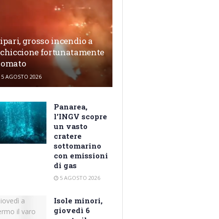
ipari, grosso incendio a
chiccione fortunatamente
domato
5 AGOSTO 2026
Panarea,
l’INGV scopre
un vasto
cratere
sottomarino
con emissioni
di gas
5 AGOSTO 2026
Isole minori,
giovedì 6