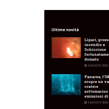
Ultime novità
Lipari, gross
incendio a
Schiccione
fortunatame
domato
5 AGOSTO 2026
Panarea, l’I
scopre un va
cratere
sottomarino
emissioni di
5 AGOSTO 2026