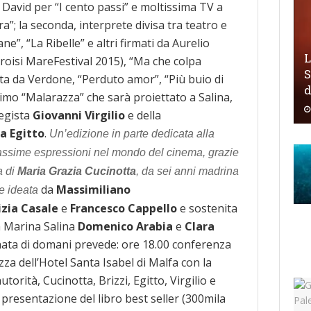
 David per “I cento passi” e moltissima TV a
ra”; la seconda, interprete divisa tra teatro e
ne”, “La Ribelle” e altri firmati da Aurelio
L
roisi MareFestival 2015), “Ma che colpa
S
ta da Verdone, “Perduto amor”, “Più buio di
timo “Malarazza” che sarà proiettato a Salina,
regista
Giovanni Virgilio
e della
la Egitto
.
Un’edizione in parte dedicata alla
massime espressioni nel mondo del cinema, grazie
a di
Maria Grazia Cucinotta
, da sei anni madrina
da
Massimiliano
ne ideata
izia Casale
e
Francesco Cappello
e sostenita
ta Marina Salina
Domenico Arabia
e
Clara
rnata di domani prevede: ore 18.00 conferenza
za dell’Hotel Santa Isabel di Malfa con la
torità, Cucinotta, Brizzi, Egitto, Virgilio e
 presentazione del libro best seller (300mila