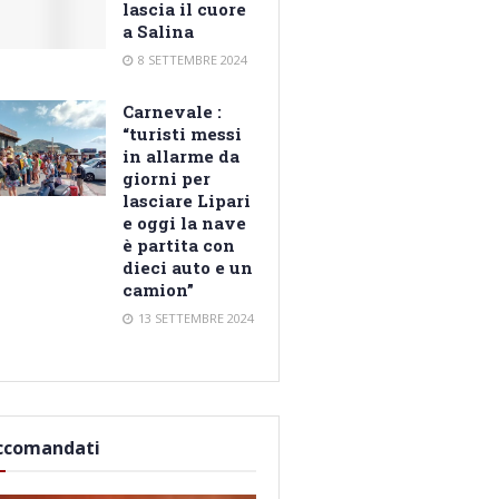
lascia il cuore
a Salina
8 SETTEMBRE 2024
Carnevale :
“turisti messi
in allarme da
giorni per
lasciare Lipari
e oggi la nave
è partita con
dieci auto e un
camion”
13 SETTEMBRE 2024
ccomandati