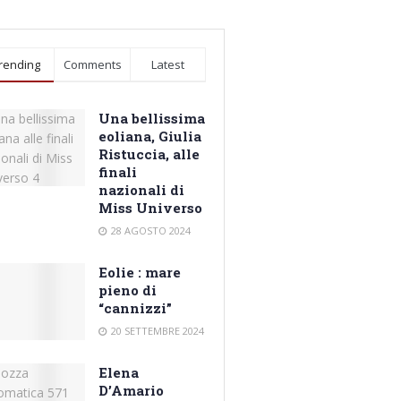
rending
Comments
Latest
Una bellissima
eoliana, Giulia
Ristuccia, alle
finali
nazionali di
Miss Universo
28 AGOSTO 2024
Eolie : mare
pieno di
“cannizzi”
20 SETTEMBRE 2024
Elena
D’Amario