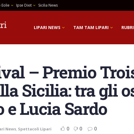
 Eolie
Ipse Dixit
Sicilia News
LIPARI NEWS
TAM TAM LIPARI
RUBRI
val – Premio Troi
la Sicilia: tra gli 
 e Lucia Sardo
0
0
0
ari News
,
Spettacoli Lipari