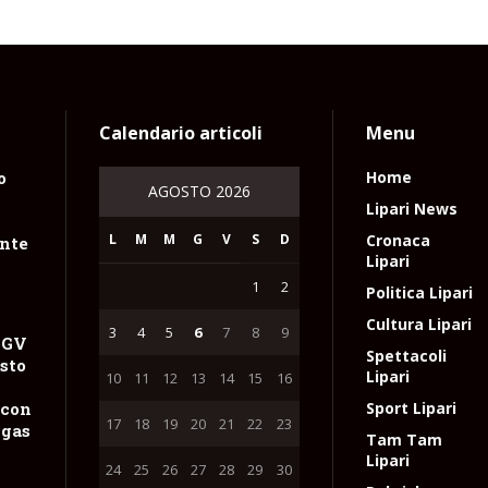
Calendario articoli
Menu
o
Home
AGOSTO 2026
Lipari News
L
M
M
G
V
S
D
Cronaca
nte
Lipari
1
2
Politica Lipari
Cultura Lipari
3
4
5
6
7
8
9
NGV
Spettacoli
sto
Lipari
10
11
12
13
14
15
16
 con
Sport Lipari
17
18
19
20
21
22
23
 gas
Tam Tam
Lipari
24
25
26
27
28
29
30