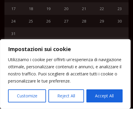
17
18
19
20
21
22
23
24
25
26
27
28
29
30
31
« Lug
Impostazioni sui cookie
Menu
Utilizziamo i cookie per offrirti un'esperienza di navigazione
ottimale, personalizzare contenuti e annunci, e analizzare il
Home
nostro traffico. Puoi scegliere di accettare tutti i cookie o
Lipari News
personalizzare le tue preferenze.
Cronaca Lipari
Politica Lipari
Customize
Reject All
Accept All
Cultura Lipari
Spettacoli Lipari
Sport Lipari
Tam Tam Lipari