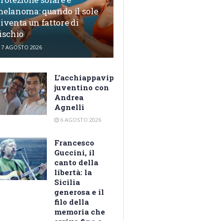
elanoma: quando il sole
iventa un fattore di
ischio
7 AGOSTO 2026
L’acchiappavip
juventino con
Andrea
Agnelli
6 AGOSTO 2026
Francesco
Guccini, il
canto della
libertà: la
Sicilia
generosa e il
filo della
memoria che