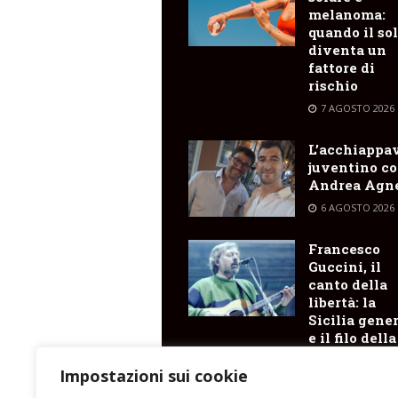
melanoma:
quando il so
diventa un
fattore di
rischio
7 AGOSTO 2026
L’acchiappa
juventino c
Andrea Agne
6 AGOSTO 2026
Francesco
Guccini, il
canto della
libertà: la
Sicilia gene
e il filo della
memoria ch
arriva fino a
Impostazioni sui cookie
Lipari