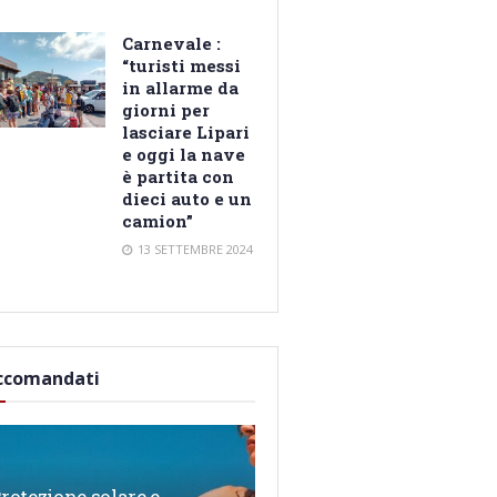
Carnevale :
“turisti messi
in allarme da
giorni per
lasciare Lipari
e oggi la nave
è partita con
dieci auto e un
camion”
13 SETTEMBRE 2024
ccomandati
rotezione solare e