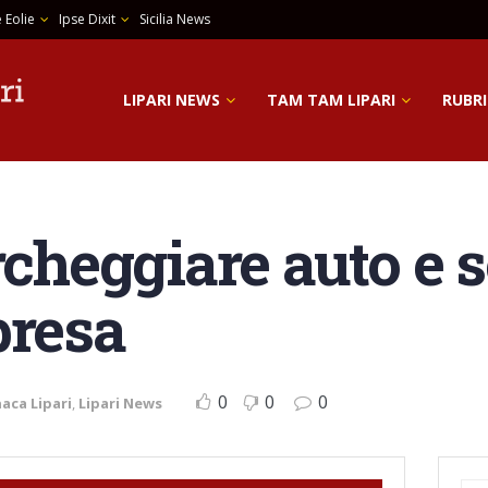
 Eolie
Ipse Dixit
Sicilia News
LIPARI NEWS
TAM TAM LIPARI
RUBRI
rcheggiare auto e s
presa
0
0
0
aca Lipari
,
Lipari News