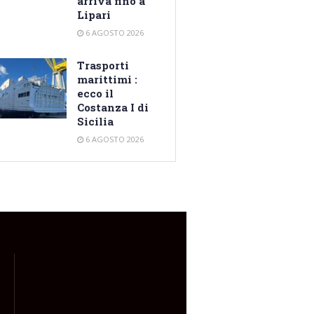
arriva fino a
Lipari
6 AGOSTO 2026
Trasporti
marittimi :
ecco il
Costanza I di
Sicilia
6 AGOSTO 2026