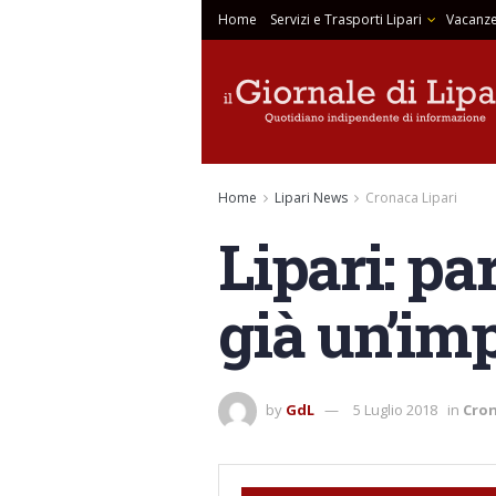
Home
Servizi e Trasporti Lipari
Vacanze
Home
Lipari News
Cronaca Lipari
Lipari: pa
già un’im
by
GdL
5 Luglio 2018
in
Cron