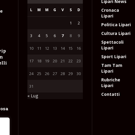
Lipari News
L
M
M
G
V
S
D
Cronaca
le
Lipari
1
2
Politica Lipari
Cultura Lipari
3
4
5
6
7
8
9
Spettacoli
Lipari
10
11
12
13
14
15
16
vip
on
Sport Lipari
17
18
19
20
21
22
23
lli
Tam Tam
Lipari
24
25
26
27
28
29
30
Rubriche
Lipari
31
Contatti
« Lug
rosa
e