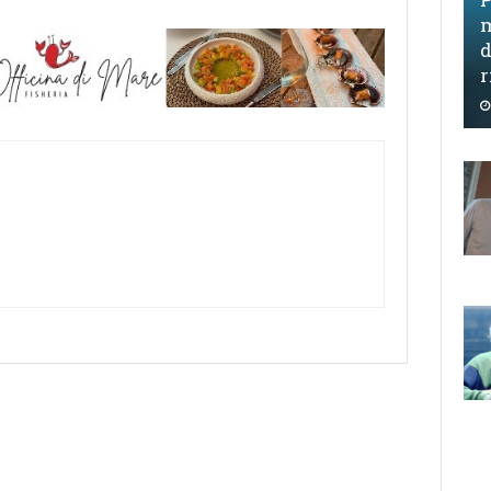
m
d
r