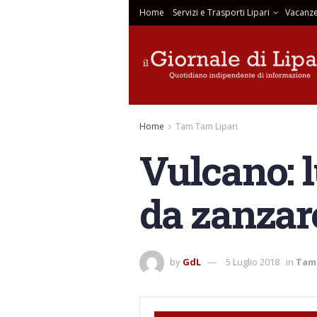
Home
Servizi e Trasporti Lipari
Vacanze
Home
Tam Tam Lipari
Vulcano: l
da zanzar
by
GdL
5 Luglio 2018
in
Tam 