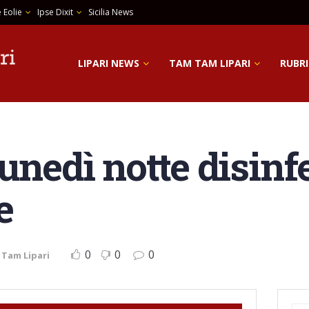
 Eolie
Ipse Dixit
Sicilia News
LIPARI NEWS
TAM TAM LIPARI
RUBRI
unedì notte disinf
e
0
0
0
Tam Lipari