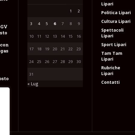
Lipari
1
2
Politica Lipari
Cultura Lipari
3
4
5
6
7
8
9
NGV
Spettacoli
sto
Lipari
10
11
12
13
14
15
16
 con
Sport Lipari
17
18
19
20
21
22
23
 gas
Tam Tam
Lipari
24
25
26
27
28
29
30
Rubriche
Lipari
31
osto
Contatti
« Lug
el
i
e
l