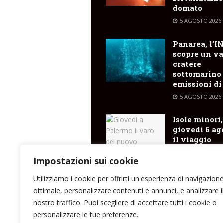
domato
5 AGOSTO 2026
Panarea, l’I
scopre un va
cratere
sottomarino
emissioni di
5 AGOSTO 2026
Isole minori,
giovedì 6 ag
il viaggio
inaugurale d
Costanza I d
Impostazioni sui cookie
Sicilia
Utilizziamo i cookie per offrirti un'esperienza di navigazion
5 AGOSTO 2026
ottimale, personalizzare contenuti e annunci, e analizzare i
nostro traffico. Puoi scegliere di accettare tutti i cookie o
personalizzare le tue preferenze.