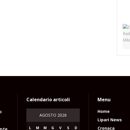
Calendario articoli
Menu
o
Home
AGOSTO 2026
Lipari News
L
M
M
G
V
S
D
Cronaca
nte