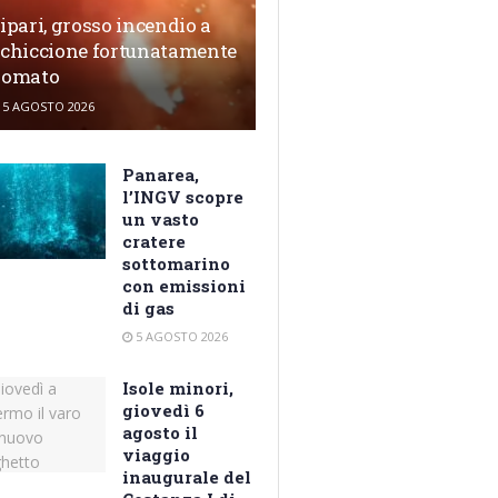
ipari, grosso incendio a
chiccione fortunatamente
domato
5 AGOSTO 2026
Panarea,
l’INGV scopre
un vasto
cratere
sottomarino
con emissioni
di gas
5 AGOSTO 2026
Isole minori,
giovedì 6
agosto il
viaggio
inaugurale del