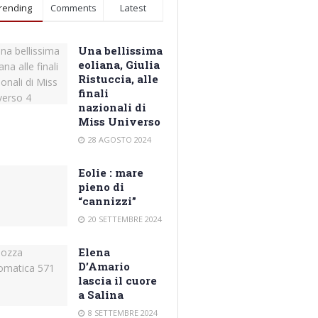
rending
Comments
Latest
Una bellissima
eoliana, Giulia
Ristuccia, alle
finali
nazionali di
Miss Universo
28 AGOSTO 2024
Eolie : mare
pieno di
“cannizzi”
20 SETTEMBRE 2024
Elena
D’Amario
lascia il cuore
a Salina
8 SETTEMBRE 2024