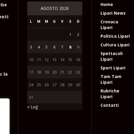
che
Home
AGOSTO 2026
Lipari News
enti
L
M
M
G
V
S
D
Cronaca
Lipari
1
2
Politica Lipari
Cultura Lipari
3
4
5
6
7
8
9
Spettacoli
Lipari
10
11
12
13
14
15
16
Sport Lipari
17
18
19
20
21
22
23
r le
Tam Tam
Lipari
24
25
26
27
28
29
30
Rubriche
Lipari
31
Contatti
« Lug
ica
ri
e
l