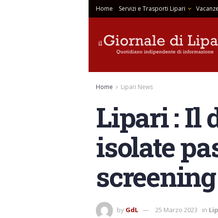
Home
Servizi e Trasporti Lipari
Vacanze
Home
Lipari News
Lipari : Il 
isolate pa
screening
by
GdL
25 Marzo 2023
in
Li