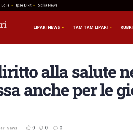
 Eolie
Ipse Dixit
Sicilia News
LIPARI NEWS
TAM TAM LIPARI
RUBRI
diritto alla salute n
ssa anche per le gi
0
0
0
pari News