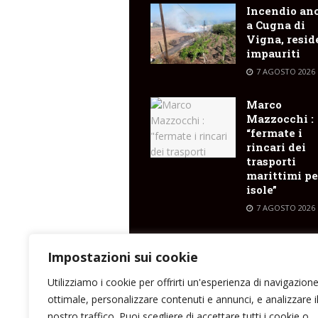
Incendio an
a Cugna di
Vigna, resid
impauriti
7 AGOSTO 2026
Marco
Mazzocchi :
“fermate i
rincari dei
trasporti
marittimi pe
isole”
7 AGOSTO 2026
A Stromboli
cultura, mus
Impostazioni sui cookie
arte e incont
Utilizziamo i cookie per offrirti un'esperienza di navigazion
7 AGOSTO 2026
ottimale, personalizzare contenuti e annunci, e analizzare i
nostro traffico. Puoi scegliere di accettare tutti i cookie o