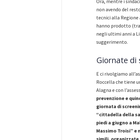
Ora, mentre i sindaci
non avendo del resto 
tecnici alla Regione 
hanno prodotto (tra 
negli ultimi anni a L
suggerimento.
Giornate di 
E ci rivolgiamo all’a
Roccella che tiene u
Alagna e con l’asses
prevenzione e quind
giornata di screen
“cittadella della sa
piedi a giugno a Ma
Massimo Troisi” e 
simili, organizzate