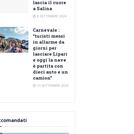
lascia il cuore
a Salina
8 SETTEMBRE 2024
Carnevale :
“turisti messi
in allarme da
giorni per
lasciare Lipari
e oggi la nave
è partita con
dieci auto e un
camion”
13 SETTEMBRE 2024
ccomandati