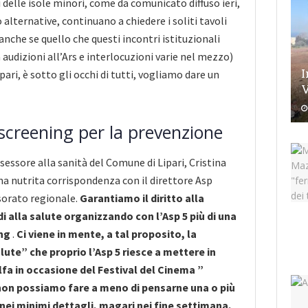
 delle isole minori, come da comunicato diffuso ieri,
alternative, continuano a chiedere i soliti tavoli
anche se quello che questi incontri istituzionali
audizioni all’Ars e interlocuzioni varie nel mezzo)
I
ipari, è sotto gli occhi di tutti, vogliamo dare un
V
screening per la prevenzione
ssessore alla sanità del Comune di Lipari, Cristina
na nutrita corrispondenza con il direttore Asp
sorato regionale.
Garantiamo il diritto alla
i alla salute organizzando con l’Asp 5 più di una
ing
.
Ci viene in mente, a tal proposito, la
lute” che proprio l’Asp 5 riesce a mettere in
lfa in occasione del Festival del Cinema ”
non possiamo fare a meno di pensarne una o più
 nei minimi dettagli, magari nei fine settimana,