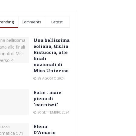
rending
Comments
Latest
Una bellissima
eoliana, Giulia
Ristuccia, alle
finali
nazionali di
Miss Universo
28 AGOSTO 2024
Eolie : mare
pieno di
“cannizzi”
20 SETTEMBRE 2024
Elena
D’Amario