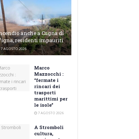
ncendio anche a Cugna di
igna, residenti impauriti
7 AGOSTO 2026
Marco
Mazzocchi :
“fermate i
rincari dei
trasporti
marittimi per
le isole”
7 AGOSTO 2026
A Stromboli
cultura,