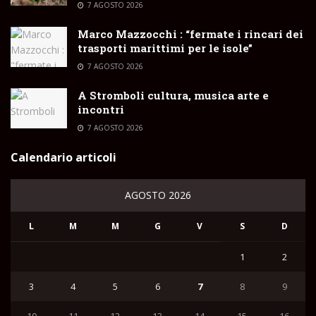
7 AGOSTO 2026
Marco Mazzocchi : “fermate i rincari dei
trasporti marittimi per le isole”
7 AGOSTO 2026
A Stromboli cultura, musica arte e
incontri
7 AGOSTO 2026
Calendario articoli
AGOSTO 2026
L
M
M
G
V
S
D
1
2
3
4
5
6
7
8
9
10
11
12
13
14
15
16