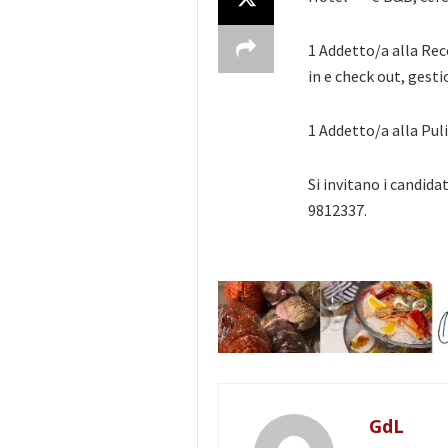
1 Addetto/a alla Rec
in e check out, gest
1 Addetto/a alla Pul
Si invitano i candid
9812337.
GdL