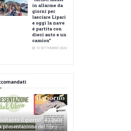
in allarme da
giorni per
lasciare Lipari
e oggi la nave
è partita con
dieci auto e un
camion”
13 SETTEMBRE 2024
ccomandati
Soltanto il giorno”, a Lipari
a presentazione del libro