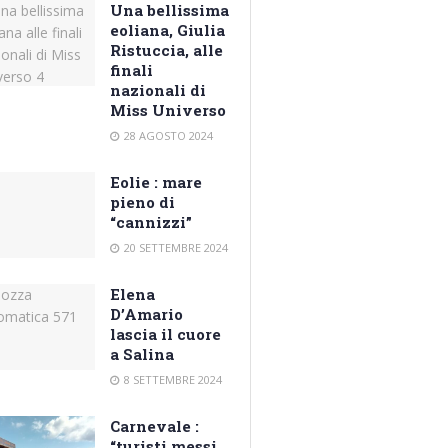
Una bellissima
eoliana, Giulia
Ristuccia, alle
finali
nazionali di
Miss Universo
28 AGOSTO 2024
Eolie : mare
pieno di
“cannizzi”
20 SETTEMBRE 2024
Elena
D’Amario
lascia il cuore
a Salina
8 SETTEMBRE 2024
Carnevale :
“turisti messi