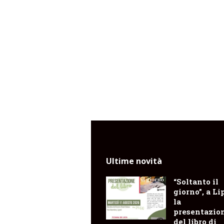
Ultime novità
“Soltanto il
giorno”, a Li
la
presentazio
del libro di