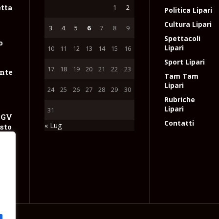
tta
1
2
Politica Lipari
Cultura Lipari
3
4
5
6
7
8
9
Spettacoli
o
Lipari
10
11
12
13
14
15
16
Sport Lipari
17
18
19
20
21
22
23
nte
Tam Tam
Lipari
24
25
26
27
28
29
30
Rubriche
Lipari
31
NGV
Contatti
« Lug
sto
 con
 gas
e
l