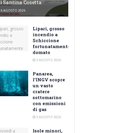
i Santina Cosetta
6 AGOSTO 2026
Lipari, grosso
incendio a
Schiccione
fortunatamente
domato
5 AGOSTO 2026
Panarea,
l’INGV scopre
un vasto
cratere
sottomarino
con emissioni
di gas
5 AGOSTO 2026
Isole minori,