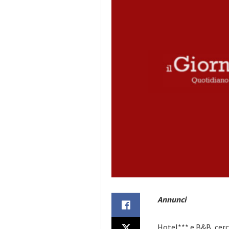
Annunci
Hotel*** e B&B, cerc