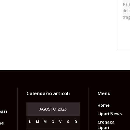
Calendario articoli
Menu
Home
AGOSTO 2026
pari
Lipari News
L
M
M
G
V
S
D
Cronaca
ne
Lipari