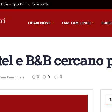
 Eolie
Ipse Dixit
Sicilia News
LIPARI NEWS
TAM TAM LIPARI
RUBRI
tel e B&B cercano 
0
0
0
Tam Tam Lipari
T