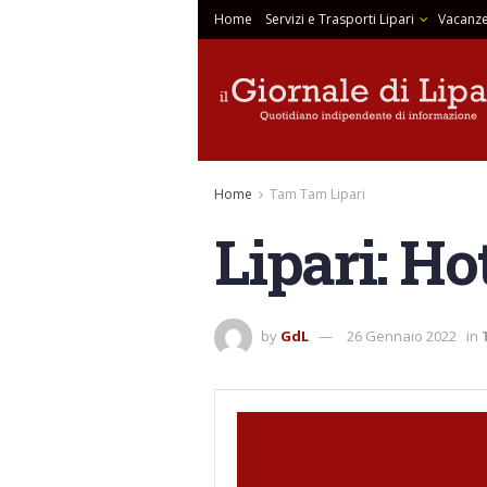
Home
Servizi e Trasporti Lipari
Vacanze
Home
Tam Tam Lipari
Lipari: Ho
by
GdL
26 Gennaio 2022
in