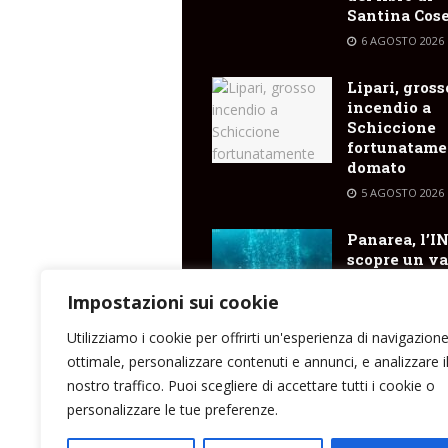
Santina Cose
6 AGOSTO 2026
Lipari, gross
incendio a
Schiccione
fortunatame
domato
5 AGOSTO 2026
Panarea, l’I
scopre un va
cratere
sottomarino
Impostazioni sui cookie
emissioni di
Utilizziamo i cookie per offrirti un'esperienza di navigazion
5 AGOSTO 2026
ottimale, personalizzare contenuti e annunci, e analizzare i
nostro traffico. Puoi scegliere di accettare tutti i cookie o
personalizzare le tue preferenze.