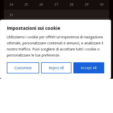
24
25
26
27
28
29
30
31
« Lug
Impostazioni sui cookie
Menu
Utilizziamo i cookie per offrirti un'esperienza di navigazione
ottimale, personalizzare contenuti e annunci, e analizzare il
Home
nostro traffico. Puoi scegliere di accettare tutti i cookie o
Lipari News
personalizzare le tue preferenze.
Cronaca Lipari
Politica Lipari
Customize
Reject All
Accept All
Cultura Lipari
Spettacoli Lipari
Sport Lipari
Tam Tam Lipari
Rubriche Lipari
Contatti