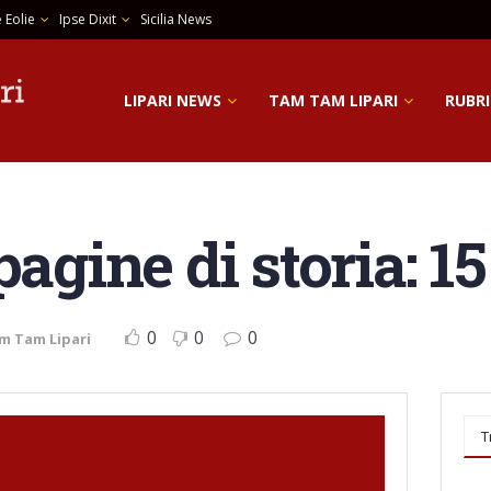
 Eolie
Ipse Dixit
Sicilia News
LIPARI NEWS
TAM TAM LIPARI
RUBRI
pagine di storia: 1
0
0
0
m Tam Lipari
T