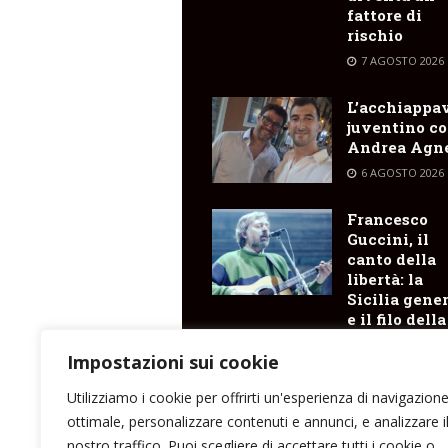
fattore di
rischio
7 AGOSTO 2026
L’acchiappa
juventino c
Andrea Agne
6 AGOSTO 2026
Francesco
Guccini, il
canto della
libertà: la
Sicilia gene
e il filo della
memoria ch
arriva fino a
Impostazioni sui cookie
Lipari
Utilizziamo i cookie per offrirti un'esperienza di navigazion
6 AGOSTO 2026
ottimale, personalizzare contenuti e annunci, e analizzare i
nostro traffico. Puoi scegliere di accettare tutti i cookie o