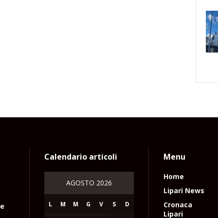
Calendario articoli
Menu
Home
AGOSTO 2026
Lipari News
L
M
M
G
V
S
D
Cronaca
le
Lipari