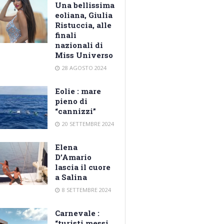
Una bellissima
eoliana, Giulia
Ristuccia, alle
finali
nazionali di
Miss Universo
28 AGOSTO 2024
Eolie : mare
pieno di
“cannizzi”
20 SETTEMBRE 2024
Elena
D’Amario
lascia il cuore
a Salina
8 SETTEMBRE 2024
Carnevale :
“turisti messi