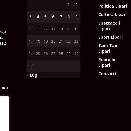
1
2
Politica Lipari
Cultura Lipari
3
4
5
6
7
8
9
Spettacoli
Lipari
10
11
12
13
14
15
16
vip
on
Sport Lipari
17
18
19
20
21
22
23
lli
Tam Tam
Lipari
24
25
26
27
28
29
30
Rubriche
Lipari
31
Contatti
« Lug
rosa
e
e
l