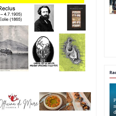
Ra
P
m
d