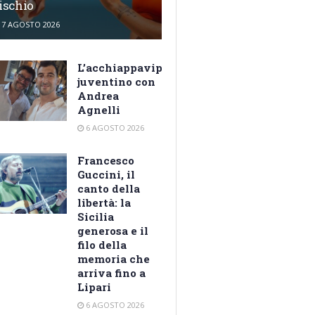
ischio
7 AGOSTO 2026
L’acchiappavip
juventino con
Andrea
Agnelli
6 AGOSTO 2026
Francesco
Guccini, il
canto della
libertà: la
Sicilia
generosa e il
filo della
memoria che
arriva fino a
Lipari
6 AGOSTO 2026