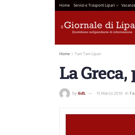
Home
Servizi e Trasporti Lipari
Vacanze
Home
Tam Tam Lipari
La Greca, 
by
GdL
15 Marzo 2016
in
Ta