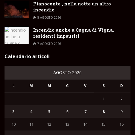
Pianoconte , nella notte un altro
incendio
8 AGOSTO 2026
Incendio anche a Cugna di Vigna,
residenti impauriti
7 AGOSTO 2026
Calendario articoli
AGOSTO 2026
L
M
M
G
V
S
D
1
2
3
4
5
6
7
8
9
10
11
12
13
14
15
16