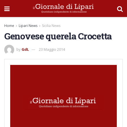
Home
Lipari News
Sicilia News
Genovese querela Crocetta
by
GdL
23 Maggio 2014