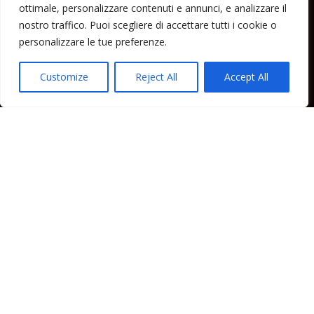
ottimale, personalizzare contenuti e annunci, e analizzare il
Home
nostro traffico. Puoi scegliere di accettare tutti i cookie o
Lipari News
personalizzare le tue preferenze.
Cronaca Lipari
Politica Lipari
Customize
Reject All
Accept All
Cultura Lipari
Spettacoli Lipari
Sport Lipari
Tam Tam Lipari
Rubriche Lipari
Contatti
Direttore responsabile: Peppe Paino - Eolmedia, via Zinzolo, 20 - 980555 -
Lipari (Me) - Tel. 3924544698 e-mail: giornaledilipari@gmail.com -
peppepaino1@gmail.com Testata registrata al Tribunale di Barcellona