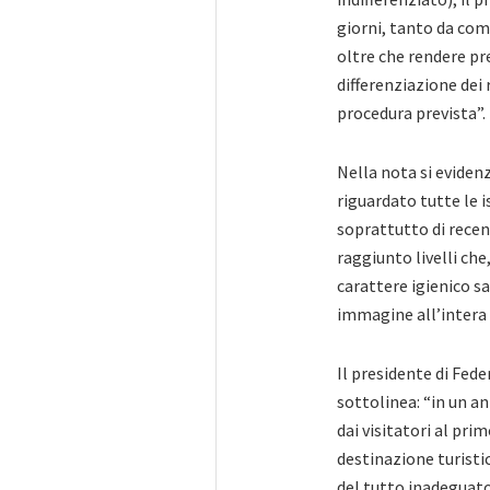
giorni, tanto da com
oltre che rendere p
differenziazione dei 
procedura prevista”.
Nella nota si evidenz
riguardato tutte le i
soprattutto di recent
raggiunto livelli che,
carattere igienico s
immagine all’intera 
Il presidente di Fede
sottolinea: “in un an
dai visitatori al prim
destinazione turistic
del tutto inadeguato