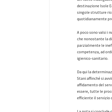
destinazione Isole Eol
singole strutture ric
quotidianamente pre
A poco sono valsi i n
che nonostante la d
parzialmente le ineff
competenza, ad ordin
igienico-sanitario.
Da qui la determinaz
Stani affinché si avvi
affidamento del servi
essere, tutte le proc
efficiente il servizio
La nota si conclude 