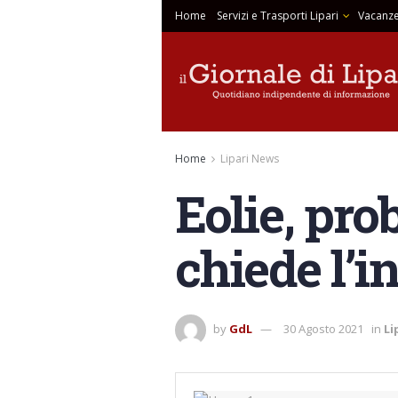
Home
Servizi e Trasporti Lipari
Vacanze
Home
Lipari News
Eolie, pro
chiede l’i
by
GdL
30 Agosto 2021
in
Li