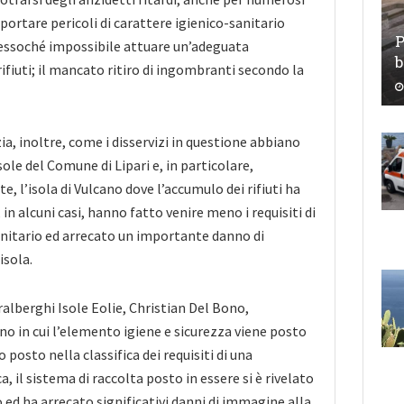
portare pericoli di carattere igienico-sanitario
P
ressoché impossibile attuare un’adeguata
b
rifiuti; il mancato ritiro di ingombranti secondo la
ia, inoltre, come i disservizi in questione abbiano
sole del Comune di Lipari e, in particolare,
e, l’isola di Vulcano dove l’accumulo dei rifiuti ha
 in alcuni casi, hanno fatto venire meno i requisiti di
anitario ed arrecato un importante danno di
isola.
ralberghi Isole Eolie, Christian Del Bono,
no in cui l’elemento igiene e sicurezza viene posto
o posto nella classifica dei requisiti di una
a, il sistema di raccolta posto in essere si è rivelato
 ed ha arrecato significativi danni di immagine alla