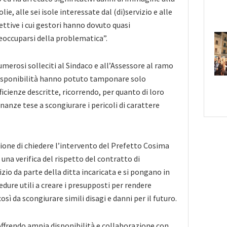
ie, alle sei isole interessate dal (di)servizio e alle
ettive i cui gestori hanno dovuto quasi
occuparsi della problematica”.
umerosi solleciti al Sindaco e all’Assessore al ramo
isponibilità hanno potuto tamponare solo
icienze descritte, ricorrendo, per quanto di loro
anze tese a scongiurare i pericoli di carattere
ione di chiedere l’intervento del Prefetto Cosima
i una verifica del rispetto del contratto di
zio da parte della ditta incaricata e si pongano in
edure utili a creare i presupposti per rendere
 così da scongiurare simili disagi e danni per il futuro.
offrendo ampia disponibilità e collaborazione con