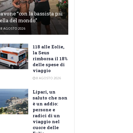
avone “con la bassista più
ella del mondo”
8 AGOSTO 2026
118 alle Eolie,
la Seus
rimborsa il 18%
delle spese di
viaggio
8 AGOSTO 2026
Lipari, un
saluto che non
è un addio:
persone e
radici di un
viaggio nel
cuore delle