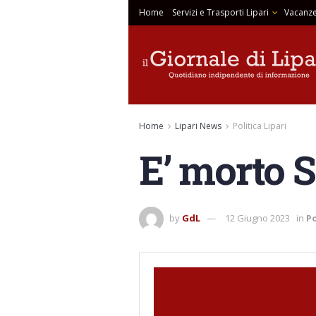
Home
Servizi e Trasporti Lipari
Vacanze
Home
Lipari News
Politica Lipari
E’ morto S
by
GdL
12 Giugno 2023
in
Po