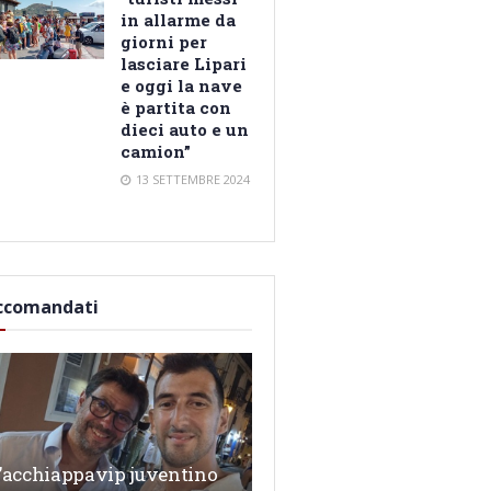
in allarme da
giorni per
lasciare Lipari
e oggi la nave
è partita con
dieci auto e un
camion”
13 SETTEMBRE 2024
ccomandati
’acchiappavip juventino