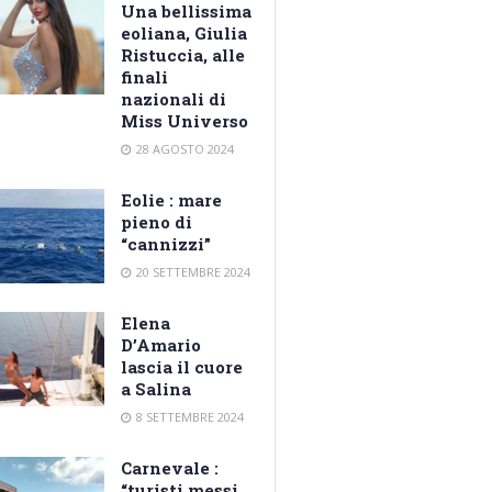
Una bellissima
eoliana, Giulia
Ristuccia, alle
finali
nazionali di
Miss Universo
28 AGOSTO 2024
Eolie : mare
pieno di
“cannizzi”
20 SETTEMBRE 2024
Elena
D’Amario
lascia il cuore
a Salina
8 SETTEMBRE 2024
Carnevale :
“turisti messi