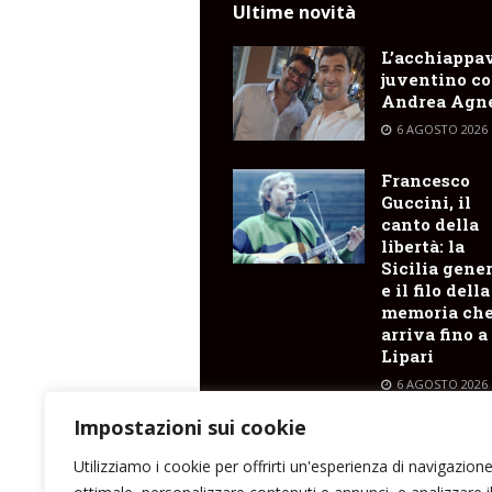
Ultime novità
L’acchiappa
juventino c
Andrea Agne
6 AGOSTO 2026
Francesco
Guccini, il
canto della
libertà: la
Sicilia gene
e il filo della
memoria ch
arriva fino a
Lipari
6 AGOSTO 2026
Impostazioni sui cookie
Trasporti
marittimi : 
Utilizziamo i cookie per offrirti un'esperienza di navigazion
il Costanza I