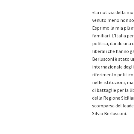
«La notizia della mo
venuto meno non sol
Esprimo la mia più af
familiari. L’Italia 
politica, dando una 
liberali che hanno g
Berlusconi è stato u
internazionale degli
riferimento politico
nelle istituzioni, m
di battaglie per la li
della Regione Sicili
scomparsa del leader 
Silvio Berlusconi.