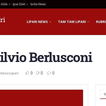
 Eolie
Ipse Dixit
Sicilia News
LIPARI NEWS
TAM TAM LIPARI
RUBRI
ilvio Berlusconi
0
0
0
litica Lipari
T