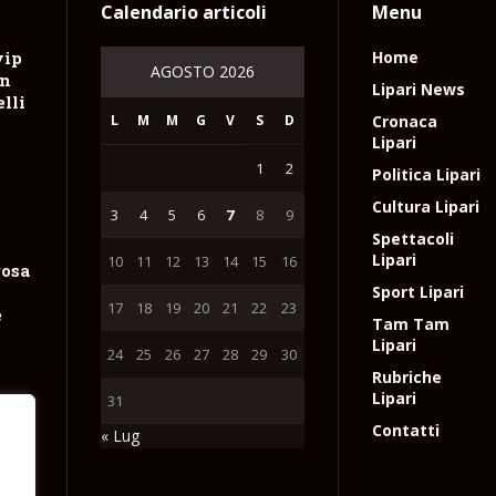
Calendario articoli
Menu
vip
Home
AGOSTO 2026
on
Lipari News
lli
L
M
M
G
V
S
D
Cronaca
Lipari
1
2
Politica Lipari
Cultura Lipari
3
4
5
6
7
8
9
Spettacoli
Lipari
10
11
12
13
14
15
16
rosa
Sport Lipari
17
18
19
20
21
22
23
e
Tam Tam
Lipari
24
25
26
27
28
29
30
Rubriche
Lipari
31
Contatti
« Lug
ecco
e
 di