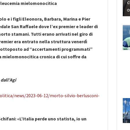
c
a leucemia mielomonocitica
olo e i figli Eleonora, Barbara, Marina e Pier
edale San Raffaele dove l’ex premier e leader di
orto stamani. Tutti erano arrivati nel giro di
premier era entrato nella struttura venerdì
 sottoposto ad “accertamenti programmati”
a mielomonocitica cronica di cui soffre da
 dall’Agi
politica/news/2023-06-12/morto-silvio-berlusconi-
hifani: «L’Italia perde uno statista, io un