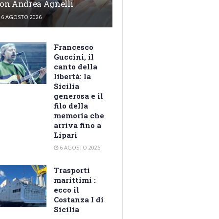
on Andrea Agnelli
6 AGOSTO 2026
Francesco
Guccini, il
canto della
libertà: la
Sicilia
generosa e il
filo della
memoria che
arriva fino a
Lipari
6 AGOSTO 2026
Trasporti
marittimi :
ecco il
Costanza I di
Sicilia