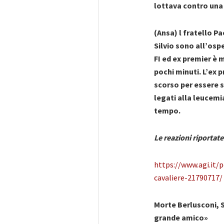
lottava contro un
(Ansa) l fratello Pa
Silvio sono all’osp
FI ed ex premier è m
pochi minuti. L’ex 
scorso per essere
legati alla leucemi
tempo.
Le reazioni riportate
https://www.agi.it/
cavaliere-21790717/
Morte Berlusconi, Sc
grande amico»