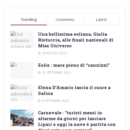
Trending
Comments
Latest
Una bellissima eoliana, Giulia
Ristuccia, alle finali nazionali di
Miss Universo
28 AGOSTO 2024
Eolie : mare pieno di “cannizzi”
20 SETTEMBRE 2024
Elena D’Amario lascia il cuore a
Salina
8 SETTEMBRE 2024
Carnevale : “turisti messi in
allarme da giorni per lasciare
Lipari e oggi la nave è partita con
dieci auto e un camion”