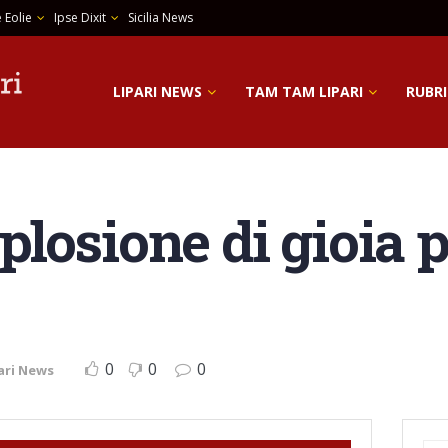
 Eolie
Ipse Dixit
Sicilia News
LIPARI NEWS
TAM TAM LIPARI
RUBRI
splosione di gioia p
0
0
0
ari News