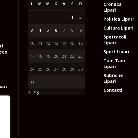
L
M
M
G
V
S
D
Cronaca
e
Lipari
1
2
Politica Lipari
Cultura Lipari
3
4
5
6
7
8
9
Spettacoli
Lipari
10
11
12
13
14
15
16
hi
occo
Sport Lipari
17
18
19
20
21
22
23
Tam Tam
Lipari
24
25
26
27
28
29
30
Rubriche
Lipari
31
pari
Contatti
« Lug
ne
tta
e
l