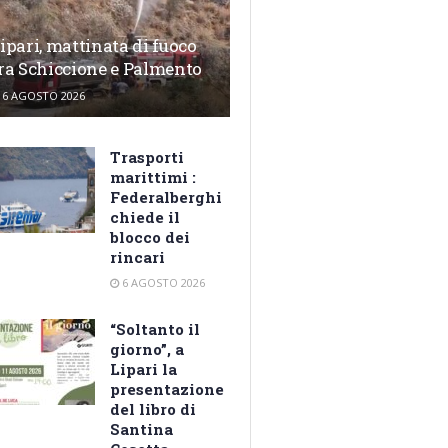
ipari, mattinata di fuoco
ra Schiccione e Palmento
6 AGOSTO 2026
Trasporti
marittimi :
Federalberghi
chiede il
blocco dei
rincari
6 AGOSTO 2026
“Soltanto il
giorno”, a
Lipari la
presentazione
del libro di
Santina