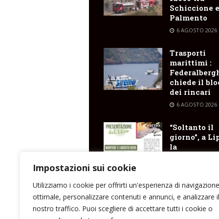
Schiccione 
Palmento
6 AGOSTO 2026
Trasporti
marittimi :
Federalberg
chiede il bl
dei rincari
6 AGOSTO 2026
“Soltanto il
giorno”, a Li
la
presentazio
del libro di
Impostazioni sui cookie
Santina Cose
Utilizziamo i cookie per offrirti un'esperienza di navigazion
6 AGOSTO 2026
ottimale, personalizzare contenuti e annunci, e analizzare i
nostro traffico. Puoi scegliere di accettare tutti i cookie o