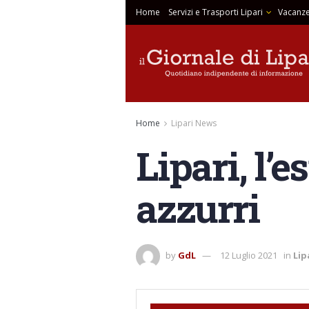
Home
Servizi e Trasporti Lipari
Vacanze
Home
Lipari News
Lipari, l’e
azzurri
by
GdL
12 Luglio 2021
in
Lip