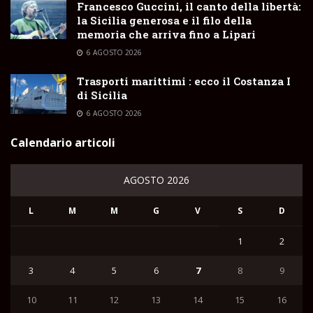
Francesco Guccini, il canto della libertà:
la Sicilia generosa e il filo della
memoria che arriva fino a Lipari
6 AGOSTO 2026
Trasporti marittimi : ecco il Costanza I
di Sicilia
6 AGOSTO 2026
Calendario articoli
AGOSTO 2026
L
M
M
G
V
S
D
1
2
3
4
5
6
7
8
9
10
11
12
13
14
15
16