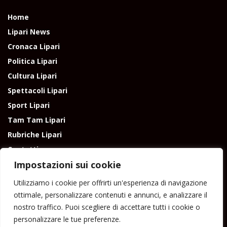
Home
Lipari News
Cronaca Lipari
Politica Lipari
Cultura Lipari
Spettacoli Lipari
Sport Lipari
Tam Tam Lipari
Rubriche Lipari
Contatti
Impostazioni sui cookie
Utilizziamo i cookie per offrirti un'esperienza di navigazione
ottimale, personalizzare contenuti e annunci, e analizzare il
nostro traffico. Puoi scegliere di accettare tutti i cookie o
Direttore responsabile: Peppe Paino - Eolmedia, via Zinzolo, 20 - 980555 -
personalizzare le tue preferenze.
Lipari (Me) - Tel. 3924544698 e-mail: giornaledilipari@gmail.com -