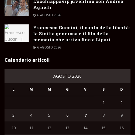
L’acchiappavip juventino con Andrea
Agnelli
6 AGOSTO 2026
Francesco Guccini, il canto della libertà:
la Sicilia generosa e il filo della
memoria che arriva fino a Lipari
6 AGOSTO 2026
Calendario articoli
AGOSTO 2026
L
M
M
G
V
S
D
1
2
3
4
5
6
7
8
9
10
11
12
13
14
15
16