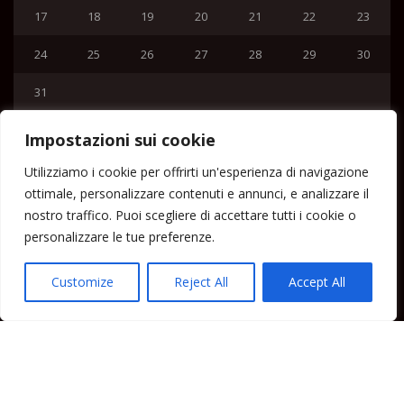
17
18
19
20
21
22
23
24
25
26
27
28
29
30
31
« Lug
Impostazioni sui cookie
Menu
Utilizziamo i cookie per offrirti un'esperienza di navigazione
ottimale, personalizzare contenuti e annunci, e analizzare il
Home
nostro traffico. Puoi scegliere di accettare tutti i cookie o
Lipari News
personalizzare le tue preferenze.
Cronaca Lipari
Politica Lipari
Customize
Reject All
Accept All
Cultura Lipari
Spettacoli Lipari
Sport Lipari
Tam Tam Lipari