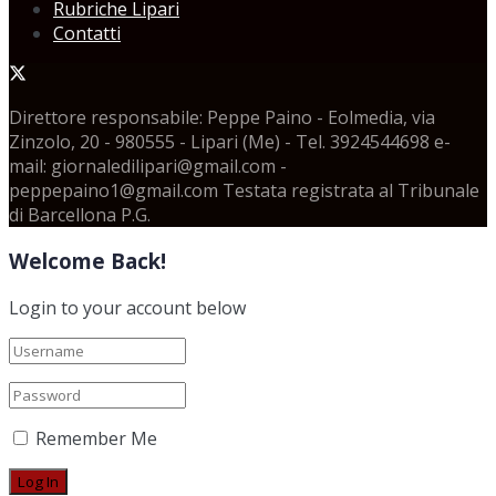
Rubriche Lipari
Contatti
Direttore responsabile: Peppe Paino - Eolmedia, via
Zinzolo, 20 - 980555 - Lipari (Me) - Tel. 3924544698 e-
mail: giornaledilipari@gmail.com -
peppepaino1@gmail.com Testata registrata al Tribunale
di Barcellona P.G.
Welcome Back!
Login to your account below
Remember Me