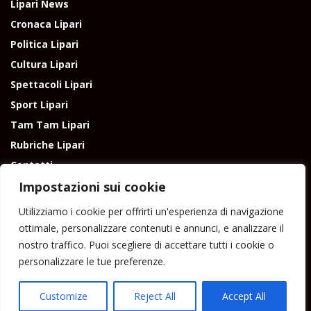
Lipari News
Cronaca Lipari
Politica Lipari
Cultura Lipari
Spettacoli Lipari
Sport Lipari
Tam Tam Lipari
Rubriche Lipari
Contatti
Impostazioni sui cookie
Utilizziamo i cookie per offrirti un'esperienza di navigazione
ottimale, personalizzare contenuti e annunci, e analizzare il
nostro traffico. Puoi scegliere di accettare tutti i cookie o
Direttore responsabile: Peppe Paino - Eolmedia, via Zinzolo, 20 - 980555 -
personalizzare le tue preferenze.
Lipari (Me) - Tel. 3924544698 e-mail: giornaledilipari@gmail.com -
peppepaino1@gmail.com Testata registrata al Tribunale di Barcellona
P.G.
Customize
Reject All
Accept All