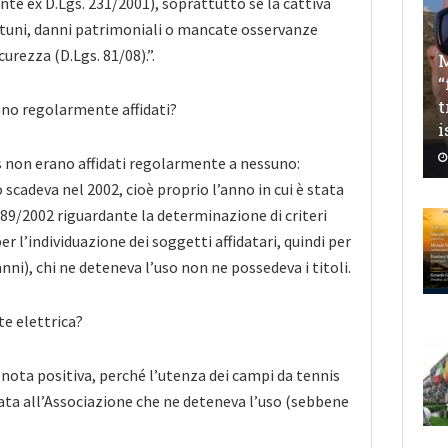
nte ex D.Lgs. 231/2001), soprattutto se la cattiva
rtuni, danni patrimoniali o mancate osservanze
curezza (D.Lgs. 81/08).”.
M
“
t
ano regolarmente affidati?
i
s non erano affidati regolarmente a nessuno:
scadeva nel 2002, cioè proprio l’anno in cui è stata
89/2002 riguardante la determinazione di criteri
per l’individuazione dei soggetti affidatari, quindi per
nni), chi ne deteneva l’uso non ne possedeva i titoli.
te elettrica?
 nota positiva, perché l’utenza dei campi da tennis
tata all’Associazione che ne deteneva l’uso (sebbene