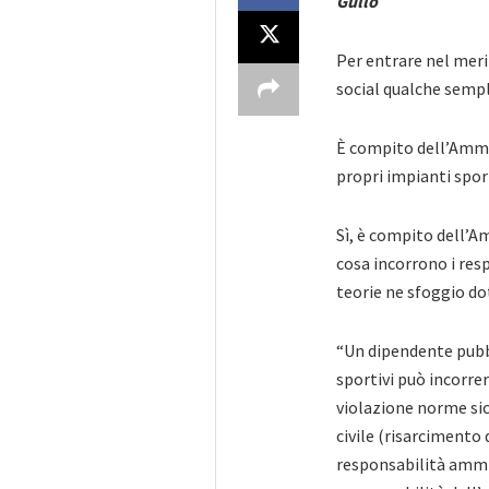
Gullo
Per entrare nel meri
social qualche semp
È compito dell’Ammini
propri impianti spor
Sì, è compito dell’A
cosa incorrono i resp
teorie ne sfoggio do
“Un dipendente pubb
sportivi può incorrer
violazione norme sic
civile (risarcimento d
responsabilità ammin