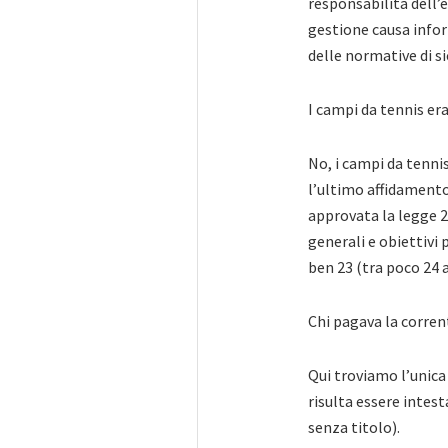
responsabilità dell’e
gestione causa info
delle normative di si
I campi da tennis er
No, i campi da tenni
l’ultimo affidamento 
approvata la legge 2
generali e obiettivi 
ben 23 (tra poco 24 a
Chi pagava la corren
Qui troviamo l’unica
risulta essere intes
senza titolo).