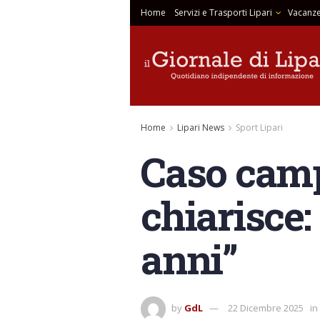
Home
Servizi e Trasporti Lipari
Vacanze
Home
Lipari News
Sport Lipari
Caso campi
chiarisce:
anni”
by
GdL
22 Dicembre 2025
in