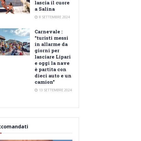
lascia il cuore
a Salina
8 SETTEMBRE 2024
Carnevale :
“turisti messi
in allarme da
giorni per
lasciare Lipari
e oggi la nave
è partita con
dieci auto e un
camion”
13 SETTEMBRE 2024
ccomandati