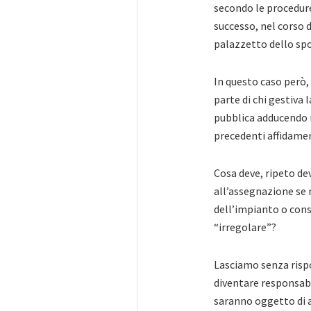
secondo le procedure
successo, nel corso d
palazzetto dello spo
In questo caso però, 
parte di chi gestiva 
pubblica adducendo r
precedenti affidamen
Cosa deve, ripeto dev
all’assegnazione se
dell’impianto o con
“irregolare”?
Lasciamo senza rispo
diventare responsabil
saranno oggetto di al