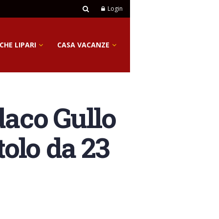
Login
CHE LIPARI
CASA VACANZE
daco Gullo
tolo da 23