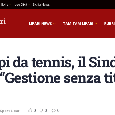
 Eolie
Ipse Dixit
Sicilia News
LIPARI NEWS
TAM TAM LIPARI
RUBRI
 da tennis, il Sin
 “Gestione senza ti
0
0
0
Sport Lipari