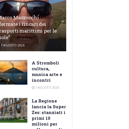
arco Mazzocchi :
fermate i rincari dei
rasporti marittimi per le
sole”
7 AGOSTO 2026
A Stromboli
cultura,
musica arte e
incontri
7 AGOSTO 2026
La Regione
lancia la Super
Zes: stanziati i
primi 10
milioni per