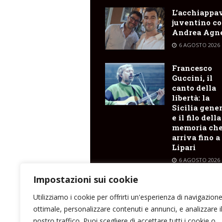
L’acchiappa
juventino c
Andrea Agne
6 AGOSTO 2026
Francesco
Guccini, il
canto della
libertà: la
Sicilia gene
e il filo della
memoria ch
arriva fino a
Lipari
6 AGOSTO 2026
Impostazioni sui cookie
Trasporti
marittimi : 
Utilizziamo i cookie per offrirti un'esperienza di navigazion
il Costanza I
ottimale, personalizzare contenuti e annunci, e analizzare i
Sicilia
nostro traffico. Puoi scegliere di accettare tutti i cookie o