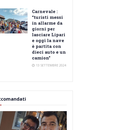
Carnevale :
“turisti messi
in allarme da
giorni per
lasciare Lipari
e oggi la nave
è partita con
dieci auto e un
camion”
13 SETTEMBRE 2024
ccomandati