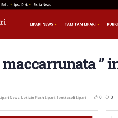
 Eolie
Ipse Dixit
Sicilia News
LIPARI NEWS
TAM TAM LIPARI
RUBRI
” maccarrunata ” i
0
0
Lipari News
,
Notizie Flash Lipari
,
Spettacoli Lipari