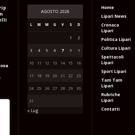
vip
Home
AGOSTO 2026
on
Lipari News
lli
L
M
M
G
V
S
D
Cronaca
Lipari
1
2
Politica Lipari
Cultura Lipari
3
4
5
6
7
8
9
Spettacoli
Lipari
10
11
12
13
14
15
16
rosa
Sport Lipari
17
18
19
20
21
22
23
e
Tam Tam
Lipari
24
25
26
27
28
29
30
Rubriche
Lipari
31
Contatti
« Lug
ecco
e
 di
l