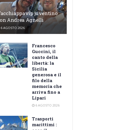
’acchiappavip juventino
on Andrea Agnelli
6 AGOSTO 2026
Francesco
Guccini, il
canto della
libertà: la
Sicilia
generosa e il
filo della
memoria che
arriva fino a
Lipari
6 AGOSTO 2026
Trasporti
marittimi :