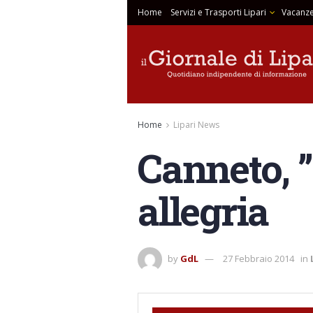
Home
Servizi e Trasporti Lipari
Vacanze
Home
Lipari News
Canneto, 
allegria
by
GdL
27 Febbraio 2014
in