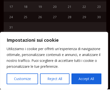
17
18
19
20
21
22
23
24
25
26
27
28
29
30
31
« Lug
Impostazioni sui cookie
Menu
Utilizziamo i cookie per offrirti un'esperienza di navigazione
ottimale, personalizzare contenuti e annunci, e analizzare il
Home
nostro traffico. Puoi scegliere di accettare tutti i cookie o
Lipari News
personalizzare le tue preferenze.
Cronaca Lipari
Politica Lipari
Customize
Reject All
Accept All
Cultura Lipari
Spettacoli Lipari
Sport Lipari
Tam Tam Lipari