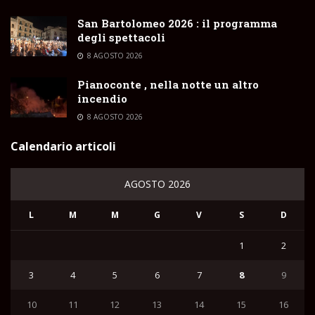
San Bartolomeo 2026 : il programma
degli spettacoli
8 AGOSTO 2026
Pianoconte , nella notte un altro
incendio
8 AGOSTO 2026
Calendario articoli
AGOSTO 2026
L
M
M
G
V
S
D
1
2
3
4
5
6
7
8
9
10
11
12
13
14
15
16