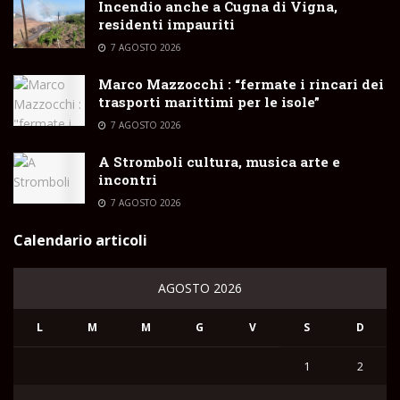
Incendio anche a Cugna di Vigna,
residenti impauriti
7 AGOSTO 2026
Marco Mazzocchi : “fermate i rincari dei
trasporti marittimi per le isole”
7 AGOSTO 2026
A Stromboli cultura, musica arte e
incontri
7 AGOSTO 2026
Calendario articoli
AGOSTO 2026
L
M
M
G
V
S
D
1
2