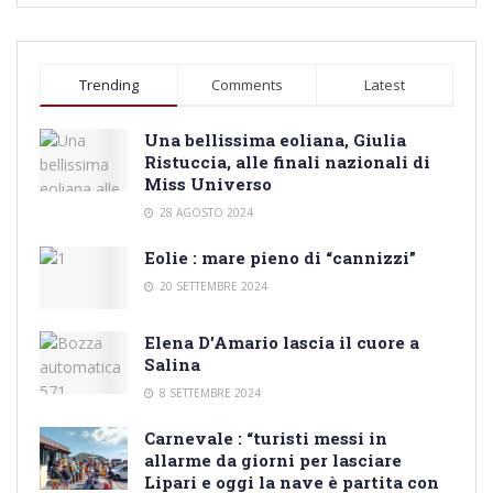
Trending
Comments
Latest
Una bellissima eoliana, Giulia
Ristuccia, alle finali nazionali di
Miss Universo
28 AGOSTO 2024
Eolie : mare pieno di “cannizzi”
20 SETTEMBRE 2024
Elena D’Amario lascia il cuore a
Salina
8 SETTEMBRE 2024
Carnevale : “turisti messi in
allarme da giorni per lasciare
Lipari e oggi la nave è partita con