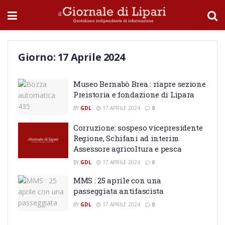
Giorno:
17 Aprile 2024
Museo Bernabò Brea : riapre sezione
Preistoria e fondazione di Lipara
BY
GDL
17 APRILE 2024
0
Corruzione: sospeso vicepresidente
Regione, Schifani ad interim
Assessore agricoltura e pesca
BY
GDL
17 APRILE 2024
0
MMS : 25 aprile con una
passeggiata antifascista
BY
GDL
17 APRILE 2024
0