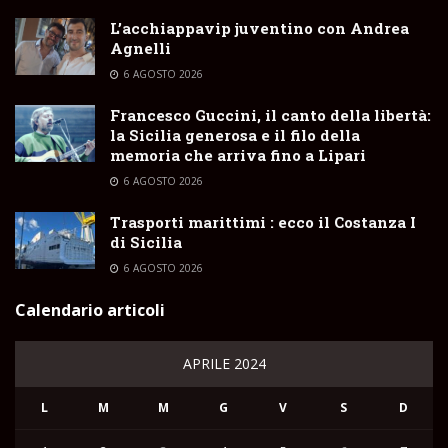
L’acchiappavip juventino con Andrea
Agnelli
6 AGOSTO 2026
Francesco Guccini, il canto della libertà:
la Sicilia generosa e il filo della
memoria che arriva fino a Lipari
6 AGOSTO 2026
Trasporti marittimi : ecco il Costanza I
di Sicilia
6 AGOSTO 2026
Calendario articoli
APRILE 2024
L
M
M
G
V
S
D