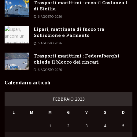
Trasporti marittimi : ecco il Costanza I
di Sicilia
6 AGOSTO 2026
Lipari, mattinata di fuoco tra
Schiccione e Palmento
6 AGOSTO 2026
Trasporti marittimi : Federalberghi
chiede il blocco dei rincari
6 AGOSTO 2026
Calendario articoli
FEBBRAIO 2023
L
M
M
G
V
S
D
1
2
3
4
5