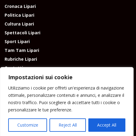
Cronaca Lipari
Politica Lipari
Cultura Lipari
Spettacoli Lipari
Sport Lipari
Tam Tam Lipari
Rubriche Lipari
Contatti
Impostazioni sui cookie
Utilizziamo i cookie per offrirti un'esperienza di navigazione
ottimale, personalizzare contenuti e annunci, e analizzare il
nostro traffico. Puoi scegliere di accettare tutti i cookie o
Direttore responsabile: Peppe Paino - Eolmedia, via Zinzolo, 20 - 980555 -
personalizzare le tue preferenze.
Lipari (Me) - Tel. 3924544698 e-mail: giornaledilipari@gmail.com -
peppepaino1@gmail.com Testata registrata al Tribunale di Barcellona
P.G.
Customize
Reject All
Accept All